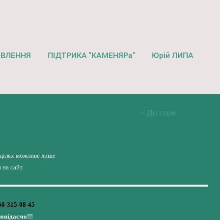
ОВЛЕННЯ
ПІДТРИКА "КАМЕНЯРа"
Юрій ЛИПА
До гори
 цілях можливе лише
на сайт.
50-315-08-45
повідаємо!!!