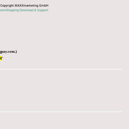
Copyright MAXXmarketing GmbH
oomShopping Download & Support
qpay.com
.)
Я
"