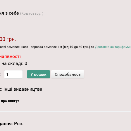
ня з себе
(Код товару:
)
00 грн.
ості замовленного - обробка замовлення (від 10 до 40 грн.) та
Доставка за тарифами 
наявності
 на складі:
0
:
к:
інші видавництва
 про книгу:
дання
:
Рос.