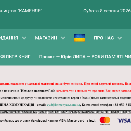
ництва "КАМЕНЯР"
Субота 8 серпня 2026
ИДАННЯ
МАГАЗИН
ПРО НАС
ФІЛЬТР КНИГ
Проєкт — Юрій ЛИПА — РОКИ ПАМ'ЯТІ ЧИ 
 видань вказаних у каталозі-магазині може бути змінено. При зміні вартості книжок, Вам
 з позначкою "
Немає в наявності
" або
кількість три і меньше то просимо Вас, перед замов
, можливістю її додруку чи наявністю електронної версії e-book(тільки каменярівські видання)
ІЙНА КОМУНІКАЦІЯ - email:
vyd@kamenyar.com.ua
,
Контактний телефон +38-050-315
пити, чи на замовлення через сторінки соціальних мереж та месенджерів ми не відповіда
приймамо до оплати банківські картки VISA, Mastercard та інші.