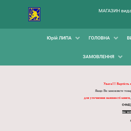
МАГАЗИН вида
Юрій ЛИПА
ГОЛОВНА
В
ЗАМОВЛЕННЯ
Увага!!! Вартість
Якщо Ви замовляєте товар
для уточнення наявності книги
ОФіЦ
на за