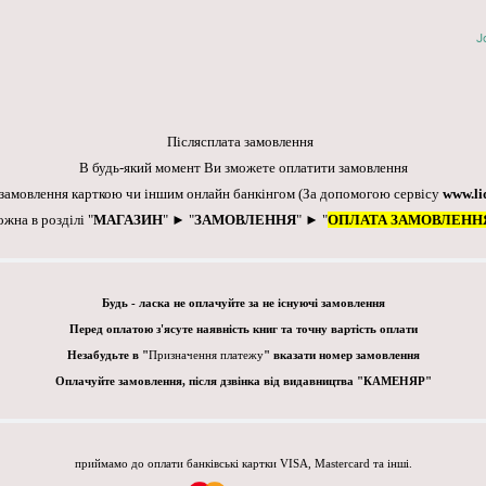
J
Післясплата замовлення
В будь-який момент Ви зможете оплатити замовлення
 замовлення карткою чи іншим онлайн банкінгом
(За допомогою сервісу
www.li
ожна в розділі "
МАГАЗИН
" ► "
ЗАМОВЛЕННЯ
" ► "
ОПЛАТА ЗАМОВЛЕНН
Будь - ласка не оплачуйте за не існуючі замовлення
Перед оплатою з'ясуте наявність книг та точну вартість оплати
Незабудьте в "
Призначення платежу
" вказати номер замовлення
Оплачуйте замовлення, після дзвінка від видавництва "КАМЕНЯР"
приймамо до оплати банківські картки VISA, Mastercard та інші.