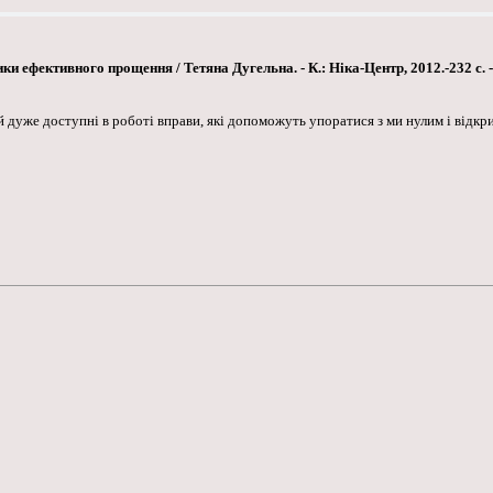
и ефективного прощення / Тетяна Дугельна. - К.: Ніка-Центр, 2012.-232 с. -
 й дуже доступні в роботі вправи, які допоможуть упоратися з ми нулим і відкр