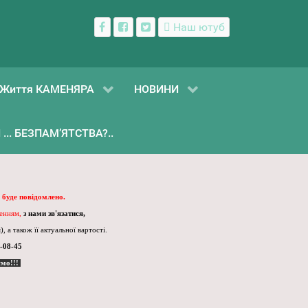
Наш ютуб
Життя КАМЕНЯРА
НОВИНИ
... БЕЗПАМ’ЯТСТВА?..
 буде повідомлено.
ленням,
з нами зв'язатися,
, а також її актуальної вартості.
-08-45
ємо!!!