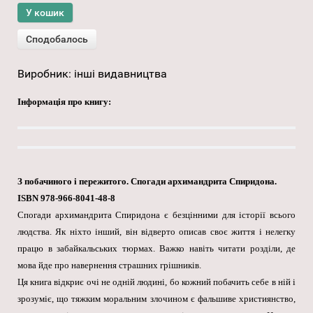
Виробник:
інші видавництва
Інформація про книгу:
З побачиного і пережитого. Спогади архимандрита Спиридона.
ISBN 978-966-8041-48-8
Спогади архимандрита Спиридона є безцінними для історії всього
людства. Як ніхто інший, він відверто описав своє життя і нелегку
працю в забайкальських тюрмах. Важко навіть читати розділи, де
мова йде про навернення страшних грішників.
Ця книга відкриє очі не одній людині, бо кожний побачить себе в ній і
зрозуміє, що тяжким моральним злочином є фальшиве християнство,