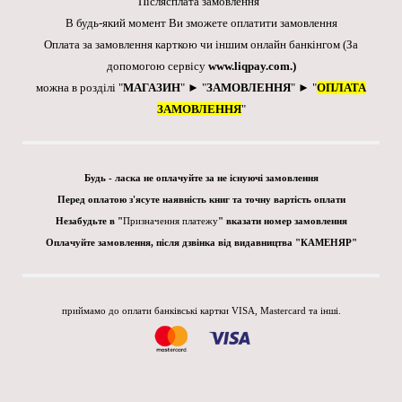
Післясплата замовлення
В будь-який момент Ви зможете оплатити замовлення
Оплата за замовлення карткою чи іншим онлайн банкінгом
(За
допомогою сервісу
www.liqpay.com
.)
можна в розділі "
МАГАЗИН
" ► "
ЗАМОВЛЕННЯ
" ► "
ОПЛАТА
ЗАМОВЛЕННЯ
"
Будь - ласка не оплачуйте за не існуючі замовлення
Перед оплатою з'ясуте наявність книг та точну вартість оплати
Незабудьте в "
Призначення платежу
" вказати номер замовлення
Оплачуйте замовлення, після дзвінка від видавництва "КАМЕНЯР"
приймамо до оплати банківські картки VISA, Mastercard та інші.