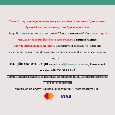
Увага!!! Вартість видань вказаних у каталозі-магазині може бути змінено.
При зміні вартості книжок, Вам буде повідомлено.
Якщо Ви замовляєте товар з позначкою "
Немає в наявності
" або
кількість три і
меньше то просимо Вас, перед замовленням,
з нами зв'язатися,
для уточнення наявності книги
, можливістю її додруку чи наявністю
електронної версії e-book(тільки каменярівські видання), а також її актуальної
вартості.
ОФіЦІЙНА КОМУНІКАЦІЯ - email:
vyd@kamenyar.com.ua
,
Контактний
телефон +38-050-315-08-45
на запити, чи на замовлення через сторінки соціальних мереж та месенджерів
ми не відповідаємо!!!
приймамо до оплати банківські картки VISA, Mastercard та інші.