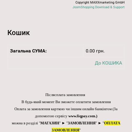
Copyright MAXXmarketing GmbH
JoomShopping Download & Support
Кошик
Загальна СУМА:
0.00 грн.
До КОШИКА
Післясплата замовлення
В будь-який момент Ви зможете оплатити замовлення
Оплата за замовлення карткою чи іншим онлайн банкінгом
(За
допомогою сервісу
www.liqpay.com
.)
можна в розділі "
МАГАЗИН
" ► "
ЗАМОВЛЕННЯ
" ► "
ОПЛАТА
ЗАМОВЛЕННЯ
"