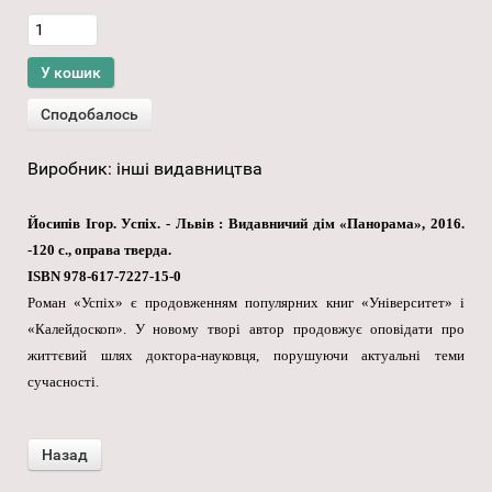
Виробник:
інші видавництва
Йосипів Iгор. Успіх. - Львів : Видавничий дім «Панорама», 2016.
-120 с., оправа тверда.
ISBN 978-617-7227-15-0
Роман «Успіх» є продовженням популярних книг «Університет» і
«Калейдоскоп». У новому творі автор продовжує оповідати про
життєвий шлях доктора-науковця, порушуючи актуальні теми
сучасності.