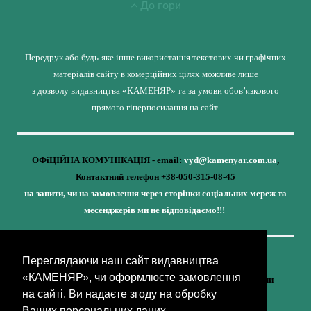
До гори
Передрук або будь-яке інше використання текстових чи графічних
матеріалів сайту в комерційних цілях можливе лише
з дозволу видавництва «КАМЕНЯР» та за умови обов’язкового
прямого гіперпосилання на сайт.
ОФіЦІЙНА КОМУНІКАЦІЯ - email:
vyd@kamenyar.com.ua
,
Контактний телефон +38-050-315-08-45
на запити, чи на замовлення через сторінки соціальних мереж та
месенджерів ми не відповідаємо!!!
Переглядаючи наш сайт видавництва
Кожне наше видання - це внесок у спротив,
«КАМЕНЯР», чи оформлюєте замовлення
у збереження ідентичності та неминучу перемогу України
на сайті, Ви надаєте згоду на обробку
(видавництво «КАМЕНЯР»)
Ваших персональних даних.