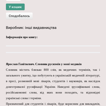
Виробник:
інші видавництва
Інформація про книгу:
Ярослав Ганіткевич. Словник русизмів у мові медиків
Словник містить близько 800 слів, як медичних термінів, так і
загального ужитку, іцо побутують в українській медичній літературі,
в пресі, розмовній мові лікарів, студентів і науковців, як наслідок
довготривалої русифікації України. Наведені зрусифіковані слова,
російськомовні слова, від яких вони походять, та відповідні
українські слова і терміни.
Призначений для студентів і лікарів, буде корисним для викладачів,