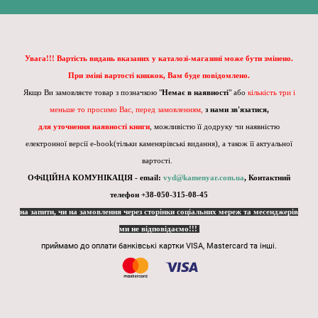
Увага!!! Вартість видань вказаних у каталозі-магазині може бути змінено.
При зміні вартості книжок, Вам буде повідомлено.
Якщо Ви замовляєте товар з позначкою "
Немає в наявності
" або
кількість три і
меньше то просимо Вас, перед замовленням,
з нами зв'язатися,
для уточнення наявності книги
, можливістю її додруку чи наявністю
електронної версії e-book(тільки каменярівські видання), а також її актуальної
вартості.
ОФіЦІЙНА КОМУНІКАЦІЯ - email:
vyd@kamenyar.com.ua
,
Контактний
телефон +38-050-315-08-45
на запити, чи на замовлення через сторінки соціальних мереж та месенджерів
ми не відповідаємо!!!
приймамо до оплати банківські картки VISA, Mastercard та інші.