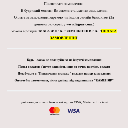
Післясплата замовлення
В будь-який момент Ви зможете оплатити замовлення
Оплата за замовлення карткою чи іншим онлайн банкінгом
(За
допомогою сервісу
www.liqpay.com
.)
можна в розділі "
МАГАЗИН
" ► "
ЗАМОВЛЕННЯ
" ► "
ОПЛАТА
ЗАМОВЛЕННЯ
"
Будь - ласка не оплачуйте за не існуючі замовлення
Перед оплатою з'ясуте наявність книг та точну вартість оплати
Незабудьте в "
Призначення платежу
" вказати номер замовлення
Оплачуйте замовлення, після дзвінка від видавництва "КАМЕНЯР"
приймамо до оплати банківські картки VISA, Mastercard та інші.