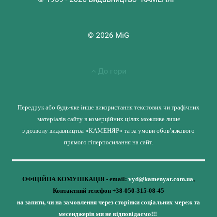
© 2026 MiG
До гори
Передрук або будь-яке інше використання текстових чи графічних
матеріалів сайту в комерційних цілях можливе лише
з дозволу видавництва «КАМЕНЯР» та за умови обов’язкового
прямого гіперпосилання на сайт.
ОФіЦІЙНА КОМУНІКАЦІЯ - email:
vyd@kamenyar.com.ua
,
Контактний телефон +38-050-315-08-45
на запити, чи на замовлення через сторінки соціальних мереж та
месенджерів ми не відповідаємо!!!