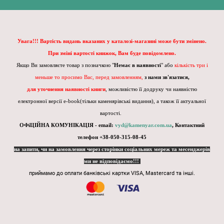
Увага!!! Вартість видань вказаних у каталозі-магазині може бути змінено.
При зміні вартості книжок, Вам буде повідомлено.
Якщо Ви замовляєте товар з позначкою "
Немає в наявності
" або
кількість три і
меньше то просимо Вас, перед замовленням,
з нами зв'язатися,
для уточнення наявності книги
, можливістю її додруку чи наявністю
електронної версії e-book(тільки каменярівські видання), а також її актуальної
вартості.
ОФіЦІЙНА КОМУНІКАЦІЯ - email:
vyd@kamenyar.com.ua
,
Контактний
телефон +38-050-315-08-45
на запити, чи на замовлення через сторінки соціальних мереж та месенджерів
ми не відповідаємо!!!
приймамо до оплати банківські картки VISA, Mastercard та інші.