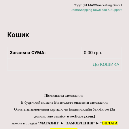
Copyright MAXXmarketing GmbH
JoomShopping Download & Support
Кошик
Загальна СУМА:
0.00 грн.
До КОШИКА
Післясплата замовлення
В будь-який момент Ви зможете оплатити замовлення
Оплата за замовлення карткою чи іншим онлайн банкінгом
(За
допомогою сервісу
www.liqpay.com
.)
можна в розділі "
МАГАЗИН
" ► "
ЗАМОВЛЕННЯ
" ► "
ОПЛАТА