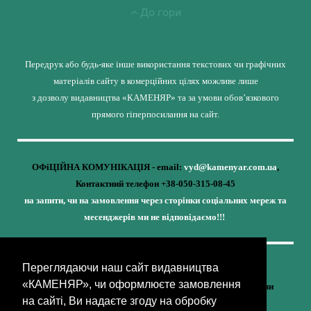
До гори
Передрук або будь-яке інше використання текстових чи графічних
матеріалів сайту в комерційних цілях можливе лише
з дозволу видавництва «КАМЕНЯР» та за умови обов’язкового
прямого гіперпосилання на сайт.
ОФіЦІЙНА КОМУНІКАЦІЯ - email:
vyd@kamenyar.com.ua
,
Контактний телефон +38-050-315-08-45
на запити, чи на замовлення через сторінки соціальних мереж та
месенджерів ми не відповідаємо!!!
Переглядаючи наш сайт видавництва
Кожне наше видання - це внесок у спротив,
«КАМЕНЯР», чи оформлюєте замовлення
у збереження ідентичності та неминучу перемогу України
на сайті, Ви надаєте згоду на обробку
(видавництво «КАМЕНЯР»)