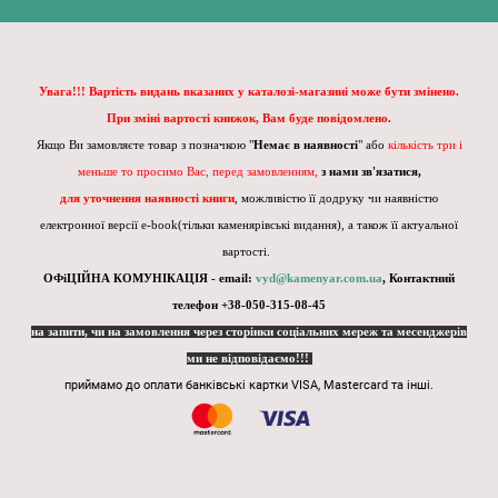
Увага!!! Вартість видань вказаних у каталозі-магазині може бути змінено.
При зміні вартості книжок, Вам буде повідомлено.
Якщо Ви замовляєте товар з позначкою "
Немає в наявності
" або
кількість три і
меньше то просимо Вас, перед замовленням,
з нами зв'язатися,
для уточнення наявності книги
, можливістю її додруку чи наявністю
електронної версії e-book(тільки каменярівські видання), а також її актуальної
вартості.
ОФіЦІЙНА КОМУНІКАЦІЯ - email:
vyd@kamenyar.com.ua
,
Контактний
телефон +38-050-315-08-45
на запити, чи на замовлення через сторінки соціальних мереж та месенджерів
ми не відповідаємо!!!
приймамо до оплати банківські картки VISA, Mastercard та інші.