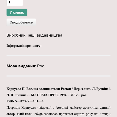
Виробник:
інші видавництва
Інформація про книгу:
Мова видання
:
Рос.
Корнуелл П. Все, що залишається: Роман / Пер. з англ. Л. Ручкіної,
Л. Юшициної. - М.: ОЛМА-ПРЕС, 1994. - 368 с. - рос.
ISBN 5—87322—131—6
Патриція Корнуелл - відомий в Америці майстер детектива, єдиний
автор, який коли-небудь завоював протягом одного року всі чотири