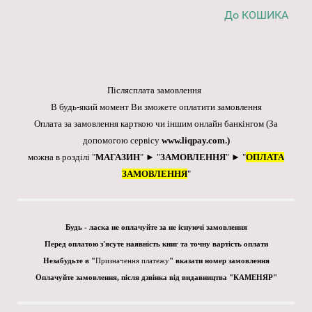
До КОШИКА
Післясплата замовлення
В будь-який момент Ви зможете оплатити замовлення
Оплата за замовлення карткою чи іншим онлайн банкінгом
(За
допомогою сервісу
www.liqpay.com
.)
можна в розділі "
МАГАЗИН
" ► "
ЗАМОВЛЕННЯ
" ► "
ОПЛАТА
ЗАМОВЛЕННЯ
"
Будь - ласка не оплачуйте за не існуючі замовлення
Перед оплатою з'ясуте наявність книг та точну вартість оплати
Незабудьте в "
Призначення платежу
" вказати номер замовлення
Оплачуйте замовлення, після дзвінка від видавництва "КАМЕНЯР"