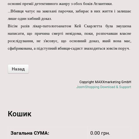
основні премії детективного жанру з обох боків Атлантики.
...Вбивця чатує на закохані парочки, забирає в них життя і залишає
лише один хибний доказ.
Вісім разів лікар-патологоанатом Кей Скарлетта була змушена
написати, що причина смерті невідома, поки, розпочавши власне
розслідування, не з'ясовує, що основний доказ, який вона має,
сфабрикована, а підступний вбивця-садист знаходиться зовсім поруч.
Copyright MAXXmarketing GmbH
JoomShopping Download & Support
Кошик
Загальна СУМА:
0.00 грн.