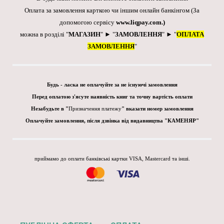
Оплата за замовлення карткою чи іншим онлайн банкінгом
(За
допомогою сервісу
www.liqpay.com
.)
можна в розділі "
МАГАЗИН
" ► "
ЗАМОВЛЕННЯ
" ► "
ОПЛАТА
ЗАМОВЛЕННЯ
"
Будь - ласка не оплачуйте за не існуючі замовлення
Перед оплатою з'ясуте наявність книг та точну вартість оплати
Незабудьте в "
Призначення платежу
" вказати номер замовлення
Оплачуйте замовлення, після дзвінка від видавництва "КАМЕНЯР"
приймамо до оплати банківські картки VISA, Mastercard та інші.