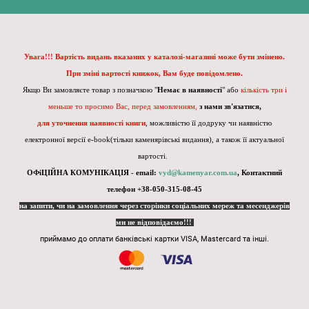
Увага!!! Вартість видань вказаних у каталозі-магазині може бути змінено.
При зміні вартості книжок, Вам буде повідомлено.
Якщо Ви замовляєте товар з позначкою "
Немає в наявності
" або
кількість три і
меньше то просимо Вас, перед замовленням,
з нами зв'язатися,
для уточнення наявності книги
, можливістю її додруку чи наявністю
електронної версії e-book(тільки каменярівські видання), а також її актуальної
вартості.
ОФіЦІЙНА КОМУНІКАЦІЯ - email:
vyd@kamenyar.com.ua
,
Контактний
телефон +38-050-315-08-45
на запити, чи на замовлення через сторінки соціальних мереж та месенджерів
ми не відповідаємо!!!
приймамо до оплати банківські картки VISA, Mastercard та інші.