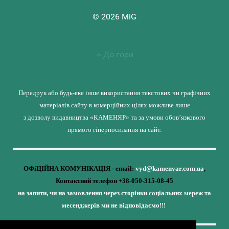
© 2026 MiG
До гори
Передрук або будь-яке інше використання текстових чи графічних
матеріалів сайту в комерційних цілях можливе лише
з дозволу видавництва «КАМЕНЯР» та за умови обов’язкового
прямого гіперпосилання на сайт.
ОФіЦІЙНА КОМУНІКАЦІЯ - email:
vyd@kamenyar.com.ua
,
Контактний телефон +38-050-315-08-45
на запити, чи на замовлення через сторінки соціальних мереж та
месенджерів ми не відповідаємо!!!