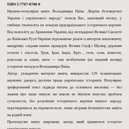
ISBN 5-7707-0708-9
Науково-популярна книга Володимира Паїка ,.Корінь безсмертної
України і українського народу“ попеле Вас, шановний читачу, у
глибини тисячоліть на пошуки праукраїнського історичного коріння.
Від палеоліту до Хришення України, від легендарної Великої Сколотії
до Київської Русп-України переживемо разом із автором захоплюючу
мандрівку слідами наших пращурів. Велика Скуф і Шумер, держави
гетитів і гіксосів, Троя, Іран, Індія, Кріт..., гети, гуни, візиготи,
роксолан и, аланп, анти — такі незбагненні (на перший погляд)
історичні екскурси Володимира Паїка.
Автор, укладаючи матеріял книги, використав 120 чужинецьких
наукових джерел, десятки праць українських істориків. Популярно
зреферований текст підведе читача до головного висновку — без
знання про наше минуле ми ніколи не збагнем пекучих проблем
сучасности, без розуміння історичного коріння нашого народу
перетворимося на перекоти-поле, гнане вітрами безпам'ятства навіть
на рідній землі.
Пропонуємо книгу широкому загалу, який цікавиться історією
українського народу.