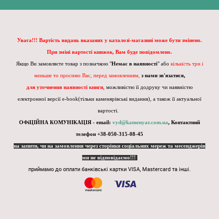
Увага!!! Вартість видань вказаних у каталозі-магазині може бути змінено.
При зміні вартості книжок, Вам буде повідомлено.
Якщо Ви замовляєте товар з позначкою "
Немає в наявності
" або
кількість три і
меньше то просимо Вас, перед замовленням,
з нами зв'язатися,
для уточнення наявності книги
, можливістю її додруку чи наявністю
електронної версії e-book(тільки каменярівські видання), а також її актуальної
вартості.
ОФіЦІЙНА КОМУНІКАЦІЯ - email:
vyd@kamenyar.com.ua
,
Контактний
телефон +38-050-315-08-45
на запити, чи на замовлення через сторінки соціальних мереж та месенджерів
ми не відповідаємо!!!
приймамо до оплати банківські картки VISA, Mastercard та інші.