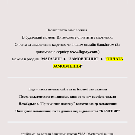
Післясплата замовлення
В будь-який момент Ви зможете оплатити замовлення
Оплата за замовлення карткою чи іншим онлайн банкінгом
(За
допомогою сервісу
www.liqpay.com
.)
можна в розділі "
МАГАЗИН
" ► "
ЗАМОВЛЕННЯ
" ► "
ОПЛАТА
ЗАМОВЛЕННЯ
"
Будь - ласка не оплачуйте за не існуючі замовлення
Перед оплатою з'ясуте наявність книг та точну вартість оплати
Незабудьте в "
Призначення платежу
" вказати номер замовлення
Оплачуйте замовлення, після дзвінка від видавництва "КАМЕНЯР"
приймамо до оплати банківські картки VISA, Mastercard та інші.