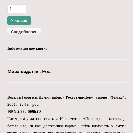
Інформація про книгу:
Мова видання
:
Рос.
Веселін Георгієв. Думки набік. - Ростов-на-Дону: вид-во "Фенікс",
2000. - 224 с. - рос.
ISBN 5-222-00965-3
Читачі, які уважно стежать за 16-ю смугою «Літературної газети» (а
багато хто, як нам достеменно відомо, навіть вирізають зі смуги
твори різних жанрів, що полюбилися їм), напевно, дізналися ці