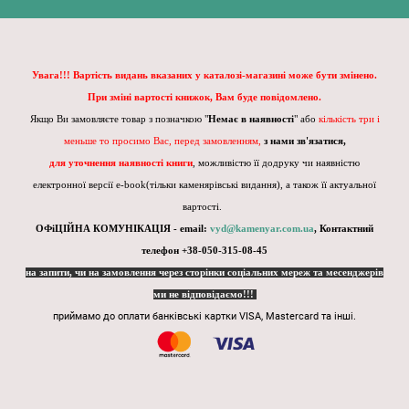
Увага!!! Вартість видань вказаних у каталозі-магазині може бути змінено.
При зміні вартості книжок, Вам буде повідомлено.
Якщо Ви замовляєте товар з позначкою "
Немає в наявності
" або
кількість три і
меньше то просимо Вас, перед замовленням,
з нами зв'язатися,
для уточнення наявності книги
, можливістю її додруку чи наявністю
електронної версії e-book(тільки каменярівські видання), а також її актуальної
вартості.
ОФіЦІЙНА КОМУНІКАЦІЯ - email:
vyd@kamenyar.com.ua
,
Контактний
телефон +38-050-315-08-45
на запити, чи на замовлення через сторінки соціальних мереж та месенджерів
ми не відповідаємо!!!
приймамо до оплати банківські картки VISA, Mastercard та інші.