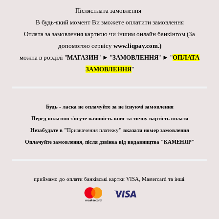
Післясплата замовлення
В будь-який момент Ви зможете оплатити замовлення
Оплата за замовлення карткою чи іншим онлайн банкінгом
(За
допомогою сервісу
www.liqpay.com
.)
можна в розділі "
МАГАЗИН
" ► "
ЗАМОВЛЕННЯ
" ► "
ОПЛАТА
ЗАМОВЛЕННЯ
"
Будь - ласка не оплачуйте за не існуючі замовлення
Перед оплатою з'ясуте наявність книг та точну вартість оплати
Незабудьте в "
Призначення платежу
" вказати номер замовлення
Оплачуйте замовлення, після дзвінка від видавництва "КАМЕНЯР"
приймамо до оплати банківські картки VISA, Mastercard та інші.