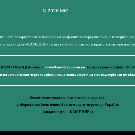
© 2026 MiG
яке інше використання текстових чи графічних матеріалів сайту в комерційних
лу видавництва «КАМЕНЯР» та за умови обов’язкового прямого гіперпосилання 
КОМУНІКАЦІЯ - email:
vyd@kamenyar.com.ua
,
Контактний телефон +38-0
чи на замовлення через сторінки соціальних мереж та месенджерів ми не від
Кожне наше видання - це внесок у спротив,
у збереження ідентичності та неминучу перемогу України
(видавництво «КАМЕНЯР»)