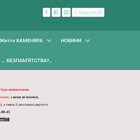
Наш ютуб
Життя КАМЕНЯРА
НОВИНИ
... БЕЗПАМ’ЯТСТВА?..
 буде повідомлено.
ленням,
з нами зв'язатися,
, а також її актуальної вартості.
-08-45
ємо!!!