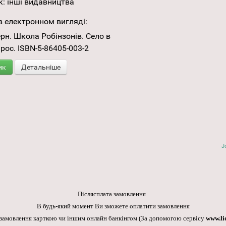
к:
інші видавництва
 електронном вигляді:
н. Школа Робінзонів. Село в
- рос. ІSВN-5-86405-003-2
ик
Детальніше
J
Післясплата замовлення
В будь-який момент Ви зможете оплатити замовлення
 замовлення карткою чи іншим онлайн банкінгом
(За допомогою сервісу
www.li