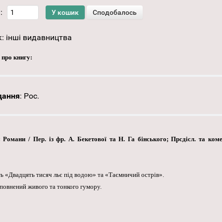
:
к:
інші видавництва
 про книгу:
дання
:
Рос.
Романи / Пер. із фр. А. Бекетової та Н. Га бінського; Прсдісл. та коме
ть «Двадцять тисяч льє під водою» та «Таємничий острів».
сповнений живого та тонкого гумору.