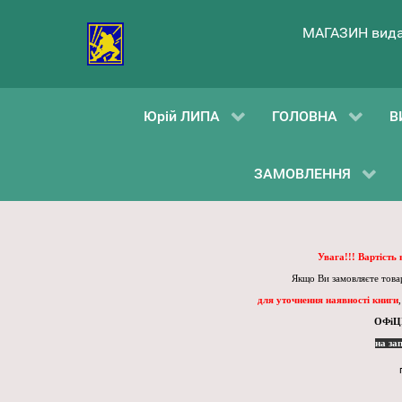
МАГАЗИН вида
Юрій ЛИПА
ГОЛОВНА
В
ЗАМОВЛЕННЯ
Увага!!! Вартість
Якщо Ви замовляєте товар
для уточнення наявності книги
ОФіЦ
на за