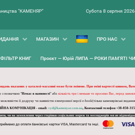
ництва "КАМЕНЯР"
Субота 8 серпня 2026
ИДАННЯ
МАГАЗИН
ПРО НАС
ФІЛЬТР КНИГ
Проєкт — Юрій ЛИПА — РОКИ ПАМ'ЯТІ ЧИ 
 видань вказаних у каталозі-магазині може бути змінено. При зміні вартості книжок, Вам
 з позначкою "
Немає в наявності
" або
кількість три і меньше то просимо Вас, перед замов
, можливістю її додруку чи наявністю електронної версії e-book(тільки каменярівські видання)
ІЙНА КОМУНІКАЦІЯ - email:
vyd@kamenyar.com.ua
,
Контактний телефон +38-050-315
пити, чи на замовлення через сторінки соціальних мереж та месенджерів ми не відповіда
приймамо до оплати банківські картки VISA, Mastercard та інші.