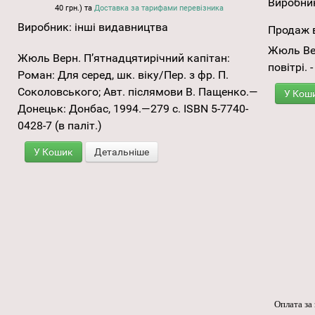
Виробни
40 грн.) та
Доставка за тарифами перевізника
Виробник:
інші видавництва
Продаж в
Жюль Вер
Жюль Верн. П’ятнадцятирічний капітан:
повітрі. 
Роман: Для серед, шк. віку/Пер. з фр. П.
Соколовського; Авт. післямови В. Пащенко.—
У Кош
Донецьк: Донбас, 1994.—279 с. ISBN 5-7740-
0428-7 (в паліт.)
У Кошик
Детальніше
Оплата за