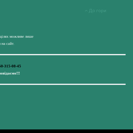
До гори
 цілях можливе лише
на сайт.
50-315-08-45
повідаємо!!!