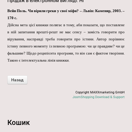
Продаж в електронном вигляді
:
НІ
Вейн Поль. Чи вірили греки у свої міфи? – Львів: Каменяр, 2003. –
170 с.
Дійсна мета цієї книжки полягає в тому, аби показати, що поставлене
в ній запитання врешті-решт не має сенсу – замість говорити про
вірування, насправді треба говорити про істини. Автор порівнює
істину певного моменту із певною програмою: чи це правдиве? чи це
фальшиве? Щодо реципієнта програми, то він сам є фактом творіння.
Такою є інтелектуальна лінія книжки.
Copyright MAXXmarketing GmbH
JoomShopping Download & Support
Кошик