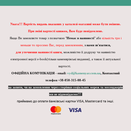
Увага!!! Вартість видань вказаних у каталозі-магазині може бути змінено.
При зміні вартості книжок, Вам буде повідомлено.
Якщо Ви замовляєте товар з позначкою "
Немає в наявності
" або
кількість три і
меньше то просимо Вас, перед замовленням,
з нами зв'язатися,
для уточнення наявності книги
, можливістю її додруку чи наявністю
електронної версії e-book(тільки каменярівські видання), а також її актуальної
вартості.
ОФіЦІЙНА КОМУНІКАЦІЯ - email:
vyd@kamenyar.com.ua
,
Контактний
телефон +38-050-315-08-45
на запити, чи на замовлення через сторінки соціальних мереж та месенджерів
ми не відповідаємо!!!
приймамо до оплати банківські картки VISA, Mastercard та інші.