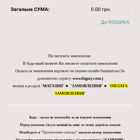
Загальна СУМА:
0.00 грн.
До КОШИКА
Післясплата замовлення
В будь-який момент Ви зможете оплатити замовлення
Оплата за замовлення карткою чи іншим онлайн банкінгом
(За
допомогою сервісу
www.liqpay.com
.)
можна в розділі "
МАГАЗИН
" ► "
ЗАМОВЛЕННЯ
" ► "
ОПЛАТА
ЗАМОВЛЕННЯ
"
Будь - ласка не оплачуйте за не існуючі замовлення
Перед оплатою з'ясуте наявність книг та точну вартість оплати
Незабудьте в "
Призначення платежу
" вказати номер замовлення
Оплачуйте замовлення, після дзвінка від видавництва "КАМЕНЯР"