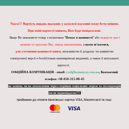
Увага!!! Вартість видань вказаних у каталозі-магазині може бути змінено.
При зміні вартості книжок, Вам буде повідомлено.
Якщо Ви замовляєте товар з позначкою "
Немає в наявності
" або
кількість три і
меньше то просимо Вас, перед замовленням,
з нами зв'язатися,
для уточнення наявності книги
, можливістю її додруку чи наявністю
електронної версії e-book(тільки каменярівські видання), а також її актуальної
вартості.
ОФіЦІЙНА КОМУНІКАЦІЯ - email:
vyd@kamenyar.com.ua
,
Контактний
телефон +38-050-315-08-45
на запити, чи на замовлення через сторінки соціальних мереж та месенджерів
ми не відповідаємо!!!
приймамо до оплати банківські картки VISA, Mastercard та інші.