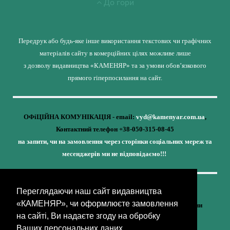
До гори
Передрук або будь-яке інше використання текстових чи графічних
матеріалів сайту в комерційних цілях можливе лише
з дозволу видавництва «КАМЕНЯР» та за умови обов’язкового
прямого гіперпосилання на сайт.
ОФіЦІЙНА КОМУНІКАЦІЯ - email:
vyd@kamenyar.com.ua
,
Контактний телефон +38-050-315-08-45
на запити, чи на замовлення через сторінки соціальних мереж та
месенджерів ми не відповідаємо!!!
Переглядаючи наш сайт видавництва
Кожне наше видання - це внесок у спротив,
«КАМЕНЯР», чи оформлюєте замовлення
у збереження ідентичності та неминучу перемогу України
на сайті, Ви надаєте згоду на обробку
(видавництво «КАМЕНЯР»)
Ваших персональних даних.