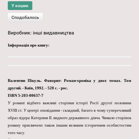
Виробник:
інші видавництва
Інформація про книгу:
Валентин Пікуль. Фаворит: Роман-хроніка у двох томах. Том
другий. - Київ, 1992. - 528 с. - рос.
ISBN 5-203-00637-7
У романі відбито важливі сторінки історії Росії другої половини
XVIII ст. У центрі оповідання - складний, багато в чому суперечливий
образ лідера Катерини II. видного державного діяча. Чимало сторінок
роману присвячено також іншим великим історичним особистостям
того часу.