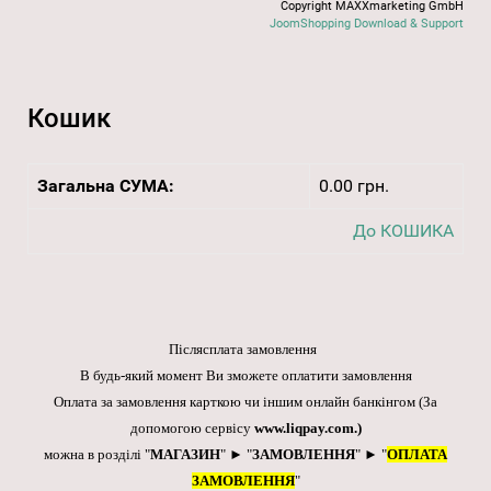
Copyright MAXXmarketing GmbH
JoomShopping Download & Support
Кошик
Загальна СУМА:
0.00 грн.
До КОШИКА
Післясплата замовлення
В будь-який момент Ви зможете оплатити замовлення
Оплата за замовлення карткою чи іншим онлайн банкінгом
(За
допомогою сервісу
www.liqpay.com
.)
можна в розділі "
МАГАЗИН
" ► "
ЗАМОВЛЕННЯ
" ► "
ОПЛАТА
ЗАМОВЛЕННЯ
"