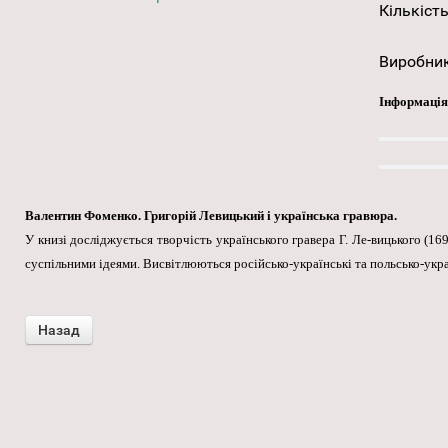
Кількість
Виробни
Інформація
Валентин Фоменко. Григорій Левицький і українська гравюра.
У книзі досліджується творчість українського гравера Г. Ле-вицького (1
суспільними ідеями. Висвітлюються російсько-українські та польсько-українс