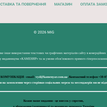
СТАВКА ТА ПОВЕРНЕННЯ
МАГАЗИН
ОПЛАТА ЗАМ
© 2026 MiG
яке інше використання текстових чи графічних матеріалів сайту в комерційних
лу видавництва «КАМЕНЯР» та за умови обов’язкового прямого гіперпосилання 
КОМУНІКАЦІЯ - email:
vyd@kamenyar.com.ua
,
Контактний телефон +38-0
чи на замовлення через сторінки соціальних мереж та месенджерів ми не від
Кожне наше видання - це внесок у спротив,
у збереження ідентичності та неминучу перемогу України