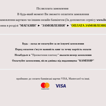
Післясплата замовлення
В будь-який момент Ви зможете оплатити замовлення
 замовлення карткою чи іншим онлайн банкінгом
(За допомогою сервісу
www.li
ожна в розділі "
МАГАЗИН
" ► "
ЗАМОВЛЕННЯ
" ► "
ОПЛАТА ЗАМОВЛЕНН
Будь - ласка не оплачуйте за не існуючі замовлення
Перед оплатою з'ясуте наявність книг та точну вартість оплати
Незабудьте в "
Призначення платежу
" вказати номер замовлення
Оплачуйте замовлення, після дзвінка від видавництва "КАМЕНЯР"
приймамо до оплати банківські картки VISA, Mastercard та інші.