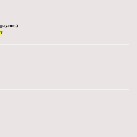
qpay.com
.)
Я
"