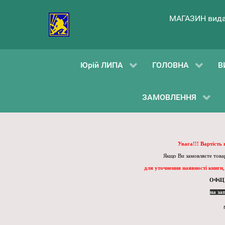
МАГАЗИН вида
Юрій ЛИПА
ГОЛОВНА
В
ЗАМОВЛЕННЯ
Увага!!! Вартість
Якщо Ви замовляєте товар
для уточнення наявності книги
ОФіЦ
на за