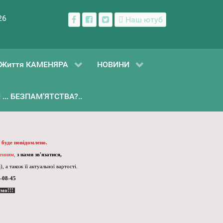
26
Наш ютуб
Життя КАМЕНЯРА
НОВИНИ
... БЕЗПАМ’ЯТСТВА?..
 буде повідомлено.
ленням,
з нами зв'язатися,
, а також її актуальної вартості.
-08-45
ємо!!!