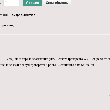
:
к:
інші видавництва
 про книгу:
697—1769), який сприяв збагаченню українського граверства XVIII ст. реаліст
ькі зв’язки в галузі граверства і роль Г. Левицького в їх зміцненні.
J