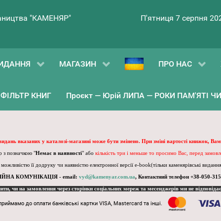
ництва "КАМЕНЯР"
П'ятниця 7 серпня 20
ИДАННЯ
МАГАЗИН
ПРО НАС
ФІЛЬТР КНИГ
Проєкт — Юрій ЛИПА — РОКИ ПАМ'ЯТІ ЧИ 
 видань вказаних у каталозі-магазині може бути змінено. При зміні вартості книжок, Вам
 з позначкою "
Немає в наявності
" або
кількість три і меньше то просимо Вас, перед замов
, можливістю її додруку чи наявністю електронної версії e-book(тільки каменярівські видання)
ІЙНА КОМУНІКАЦІЯ - email:
vyd@kamenyar.com.ua
,
Контактний телефон +38-050-315
пити, чи на замовлення через сторінки соціальних мереж та месенджерів ми не відповіда
приймамо до оплати банківські картки VISA, Mastercard та інші.