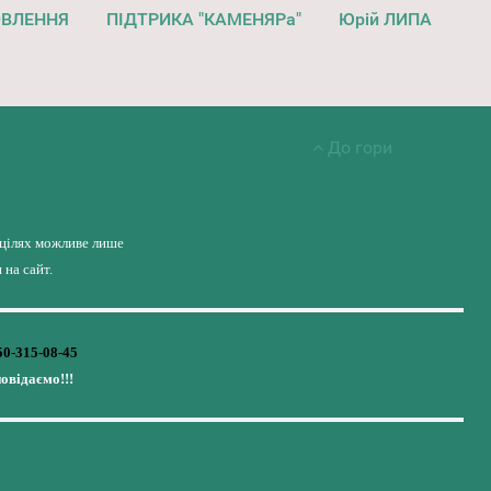
ОВЛЕННЯ
ПІДТРИКА "КАМЕНЯРа"
Юрій ЛИПА
До гори
 цілях можливе лише
на сайт.
50-315-08-45
повідаємо!!!