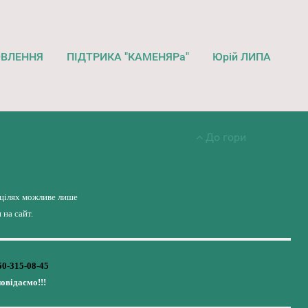
ОВЛЕННЯ
ПІДТРИКА "КАМЕНЯРа"
Юрій ЛИПА
До гори
 цілях можливе лише
на сайт.
50-315-08-45
повідаємо!!!