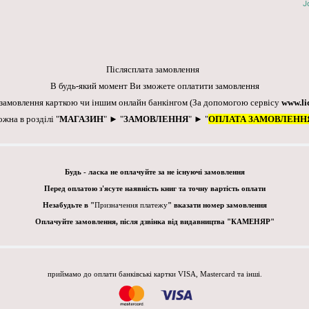
J
Післясплата замовлення
В будь-який момент Ви зможете оплатити замовлення
 замовлення карткою чи іншим онлайн банкінгом
(За допомогою сервісу
www.li
ожна в розділі "
МАГАЗИН
" ► "
ЗАМОВЛЕННЯ
" ► "
ОПЛАТА ЗАМОВЛЕНН
Будь - ласка не оплачуйте за не існуючі замовлення
Перед оплатою з'ясуте наявність книг та точну вартість оплати
Незабудьте в "
Призначення платежу
" вказати номер замовлення
Оплачуйте замовлення, після дзвінка від видавництва "КАМЕНЯР"
приймамо до оплати банківські картки VISA, Mastercard та інші.