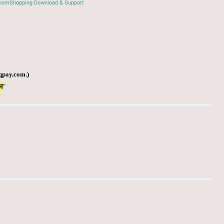
oomShopping Download & Support
qpay.com
.)
Я
"