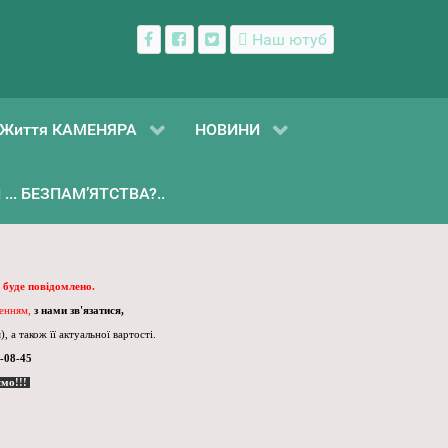
Наш ютуб
Життя КАМЕНЯРА
НОВИНИ
... БЕЗПАМ’ЯТСТВА?..
 буде повідомлено.
ленням,
з нами зв'язатися,
, а також її актуальної вартості.
-08-45
ємо!!!