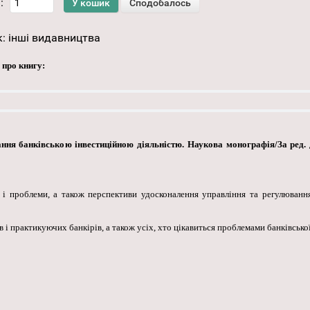
:
к:
інші видавництва
 про книгу:
ння банківською інвестиційною діяльністю. Наукова монографія/За ред. д.
и і проблеми, а також перспективи удосконалення управління та регулюванн
в і практикуючих банкірів, а також усіх, хто цікавиться проблемами банківської