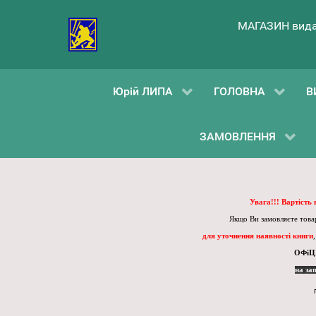
МАГАЗИН вида
Юрій ЛИПА
ГОЛОВНА
В
ЗАМОВЛЕННЯ
Увага!!! Вартість
Якщо Ви замовляєте товар
для уточнення наявності книги
ОФіЦ
на за