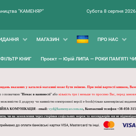
ництва "КАМЕНЯР"
Субота 8 серпня 2026
ИДАННЯ
МАГАЗИН
ПРО НАС
ФІЛЬТР КНИГ
Проєкт — Юрій ЛИПА — РОКИ ПАМ'ЯТІ ЧИ 
 видань вказаних у каталозі-магазині може бути змінено. При зміні вартості книжок, Вам
 з позначкою "
Немає в наявності
" або
кількість три і меньше то просимо Вас, перед замов
, можливістю її додруку чи наявністю електронної версії e-book(тільки каменярівські видання)
ІЙНА КОМУНІКАЦІЯ - email:
vyd@kamenyar.com.ua
,
Контактний телефон +38-050-315
пити, чи на замовлення через сторінки соціальних мереж та месенджерів ми не відповіда
приймамо до оплати банківські картки VISA, Mastercard та інші.