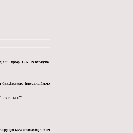
е.н., проф. С.К. Ревсрчука.
я банківською інвестиційною
 інвестологїї.
Copyright MAXXmarketing GmbH