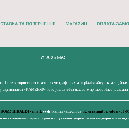
СТАВКА ТА ПОВЕРНЕННЯ
МАГАЗИН
ОПЛАТА ЗАМ
© 2026 MiG
яке інше використання текстових чи графічних матеріалів сайту в комерційних
лу видавництва «КАМЕНЯР» та за умови обов’язкового прямого гіперпосилання 
КОМУНІКАЦІЯ - email:
vyd@kamenyar.com.ua
,
Контактний телефон +38-0
чи на замовлення через сторінки соціальних мереж та месенджерів ми не від