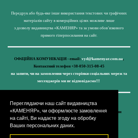
Передрук або будь-яке інше використання текстових чи графічних
матеріалів сайту в комерційних цілях можливе лише
з дозволу видавництва «КАМЕНЯР» та за умови обов’язкового
прямого гіперпосилання на сайт.
ОФіЦІЙНА КОМУНІКАЦІЯ - email:
vyd@kamenyar.com.ua
,
Контактний телефон +38-050-315-08-45
на запити, чи на замовлення через сторінки соціальних мереж та
месенджерів ми не відповідаємо!!!
Переглядаючи наш сайт видавництва
Кожне наше видання - це внесок у спротив,
«КАМЕНЯР», чи оформлюєте замовлення
у збереження ідентичності та неминучу перемогу України
на сайті, Ви надаєте згоду на обробку
(видавництво «КАМЕНЯР»)
Ваших персональних даних.