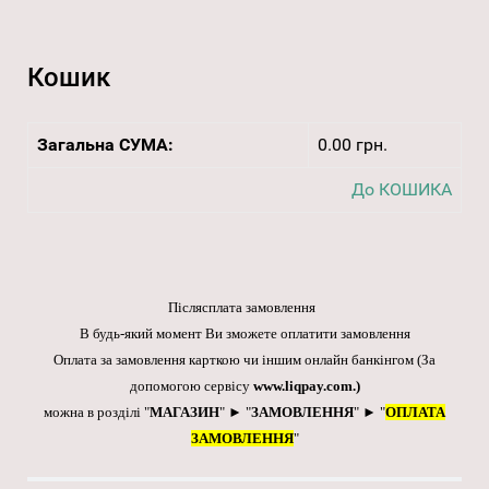
Кошик
Загальна СУМА:
0.00 грн.
До КОШИКА
Післясплата замовлення
В будь-який момент Ви зможете оплатити замовлення
Оплата за замовлення карткою чи іншим онлайн банкінгом
(За
допомогою сервісу
www.liqpay.com
.)
можна в розділі "
МАГАЗИН
" ► "
ЗАМОВЛЕННЯ
" ► "
ОПЛАТА
ЗАМОВЛЕННЯ
"