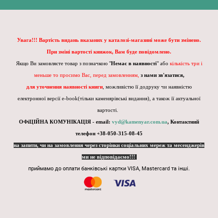
Увага!!! Вартість видань вказаних у каталозі-магазині може бути змінено.
При зміні вартості книжок, Вам буде повідомлено.
Якщо Ви замовляєте товар з позначкою "
Немає в наявності
" або
кількість три і
меньше то просимо Вас, перед замовленням,
з нами зв'язатися,
для уточнення наявності книги
, можливістю її додруку чи наявністю
електронної версії e-book(тільки каменярівські видання), а також її актуальної
вартості.
ОФіЦІЙНА КОМУНІКАЦІЯ - email:
vyd@kamenyar.com.ua
,
Контактний
телефон +38-050-315-08-45
на запити, чи на замовлення через сторінки соціальних мереж та месенджерів
ми не відповідаємо!!!
приймамо до оплати банківські картки VISA, Mastercard та інші.