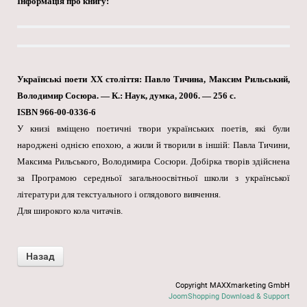
Інформація про книгу:
Українські поети XX століття: Павло Тичина, Максим Рильський,
Володимир Сосюра. — К.: Наук, думка, 2006. — 256 с.
ISBN 966-00-0336-6
У книзі вміщено поетичні твори українських поетів, які були
народжені однією епохою, а жили й творили в іншій: Павла Тичини,
Максима Рильського, Володимира Сосюри. Добірка творів здійснена
за Програмою середньої загальноосвітньої школи з української
літератури для текстуального і оглядового вивчення.
Для широкого кола читачів.
Copyright MAXXmarketing GmbH
JoomShopping Download & Support