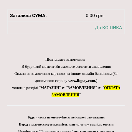
Загальна СУМА:
0.00 грн.
До КОШИКА
Післясплата замовлення
В будь-який момент Ви зможете оплатити замовлення
Оплата за замовлення карткою чи іншим онлайн банкінгом
(За
допомогою сервісу
www.liqpay.com
.)
можна в розділі "
МАГАЗИН
" ► "
ЗАМОВЛЕННЯ
" ► "
ОПЛАТА
ЗАМОВЛЕННЯ
"
Будь - ласка не оплачуйте за не існуючі замовлення
Перед оплатою з'ясуте наявність книг та точну вартість оплати
Незабудьте в "
Призначення платежу
" вказати номер замовлення