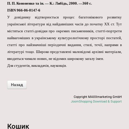
П. П. Кононенко та ін. — К.: Либідь, 2000. —360 с.
ISBN 966-06-0147-6
У довіднику відтворюється процес багатовікового розвитку
української літератури від найдавніших часів до початку XX ст. Тут
містяться статгі-довідки про окремих письменників, статті-портрети
найвагоміших в українському культурологічному просторі постатей,
статті про найзначніші періодичні видання, стилі, течії, напрями в
літературі тощо. Широко представлені маловідомі архівні матеріали,
вводиться чимало нових, не відомих широкому загалу імен.
Для студентів, викладачів, науковців.
Copyright MAXXmarketing GmbH
JoomShopping Download & Support
Кошик