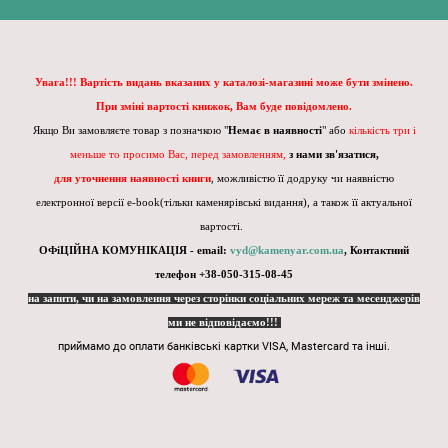
Увага!!! Вартість видань вказаних у каталозі-магазині може бути змінено.
При зміні вартості книжок, Вам буде повідомлено.
Якщо Ви замовляєте товар з позначкою "
Немає в наявності
" або
кількість три і
меньше то просимо Вас, перед замовленням,
з нами зв'язатися,
для уточнення наявності книги
, можливістю її додруку чи наявністю
електронної версії e-book(тільки каменярівські видання), а також її актуальної
вартості.
ОФіЦІЙНА КОМУНІКАЦІЯ - email:
vyd@kamenyar.com.ua
,
Контактний
телефон +38-050-315-08-45
на запити, чи на замовлення через сторінки соціальних мереж та месенджерів
ми не відповідаємо!!!
приймамо до оплати банківські картки VISA, Mastercard та інші.