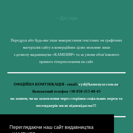
До гори
Передрук або будь-яке інше використання текстових чи графічних
матеріалів сайту в комерційних цілях можливе лише
з дозволу видавництва «КАМЕНЯР» та за умови обов’язкового
прямого гіперпосилання на сайт.
ОФіЦІЙНА КОМУНІКАЦІЯ - email:
vyd@kamenyar.com.ua
,
Контактний телефон +38-050-315-08-45
на запити, чи на замовлення через сторінки соціальних мереж та
месенджерів ми не відповідаємо!!!
Переглядаючи наш сайт видавництва
Кожне наше видання - це внесок у спротив,