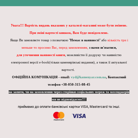
Увага!!! Вартість видань вказаних у каталозі-магазині може бути змінено.
При зміні вартості книжок, Вам буде повідомлено.
Якщо Ви замовляєте товар з позначкою "
Немає в наявності
" або
кількість три і
меньше то просимо Вас, перед замовленням,
з нами зв'язатися,
для уточнення наявності книги
, можливістю її додруку чи наявністю
електронної версії e-book(тільки каменярівські видання), а також її актуальної
вартості.
ОФіЦІЙНА КОМУНІКАЦІЯ - email:
vyd@kamenyar.com.ua
,
Контактний
телефон +38-050-315-08-45
на запити, чи на замовлення через сторінки соціальних мереж та месенджерів
ми не відповідаємо!!!
приймамо до оплати банківські картки VISA, Mastercard та інші.