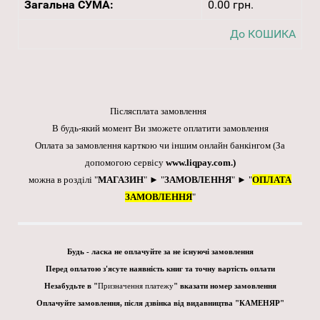
Загальна СУМА:
0.00 грн.
До КОШИКА
Післясплата замовлення
В будь-який момент Ви зможете оплатити замовлення
Оплата за замовлення карткою чи іншим онлайн банкінгом
(За
допомогою сервісу
www.liqpay.com
.)
можна в розділі "
МАГАЗИН
" ► "
ЗАМОВЛЕННЯ
" ► "
ОПЛАТА
ЗАМОВЛЕННЯ
"
Будь - ласка не оплачуйте за не існуючі замовлення
Перед оплатою з'ясуте наявність книг та точну вартість оплати
Незабудьте в "
Призначення платежу
" вказати номер замовлення
Оплачуйте замовлення, після дзвінка від видавництва "КАМЕНЯР"