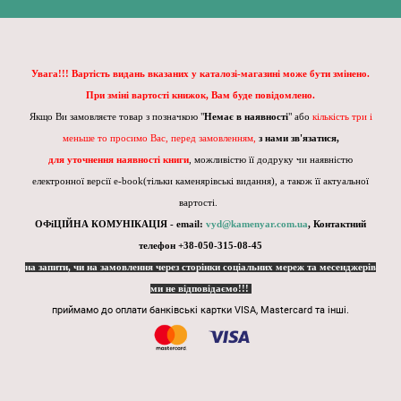
Увага!!! Вартість видань вказаних у каталозі-магазині може бути змінено.
При зміні вартості книжок, Вам буде повідомлено.
Якщо Ви замовляєте товар з позначкою "
Немає в наявності
" або
кількість три і
меньше то просимо Вас, перед замовленням,
з нами зв'язатися,
для уточнення наявності книги
, можливістю її додруку чи наявністю
електронної версії e-book(тільки каменярівські видання), а також її актуальної
вартості.
ОФіЦІЙНА КОМУНІКАЦІЯ - email:
vyd@kamenyar.com.ua
,
Контактний
телефон +38-050-315-08-45
на запити, чи на замовлення через сторінки соціальних мереж та месенджерів
ми не відповідаємо!!!
приймамо до оплати банківські картки VISA, Mastercard та інші.