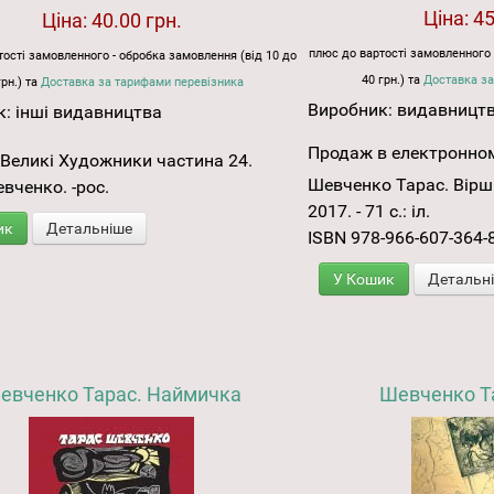
Ціна:
45
Ціна:
40.00 грн.
плюс до вартості замовленного 
ості замовленного - обробка замовлення (від 10 до
40 грн.) та
Доставка за
грн.) та
Доставка за тарифами перевізника
Виробник:
видавницт
к:
інші видавництва
Продаж в електронном
Великі Художники частина 24.
Шевченко Тарас. Вірші.
вченко. -рос.
2017. - 71 с.: іл.
ик
Детальніше
ISBN 978-966-607-364-
У Кошик
Детальн
евченко Тарас. Наймичка
Шевченко Та