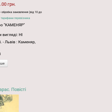
.00 грн.
- обробка замовлення (від 10 до
 тарифами перевізника
во "КАМЕНЯР"
 вигляді:
НІ
 - Львів : Каменяр,
8
іше
рас. Повісті