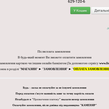
629-120-6
У Кошик
Детальн
J
Післясплата замовлення
В будь-який момент Ви зможете оплатити замовлення
 замовлення карткою чи іншим онлайн банкінгом
(За допомогою сервісу
www.li
ожна в розділі "
МАГАЗИН
" ► "
ЗАМОВЛЕННЯ
" ► "
ОПЛАТА ЗАМОВЛЕНН
Будь - ласка не оплачуйте за не існуючі замовлення
Перед оплатою з'ясуте наявність книг та точну вартість оплати
Незабудьте в "
Призначення платежу
" вказати номер замовлення
Оплачуйте замовлення, після дзвінка від видавництва "КАМЕНЯР"