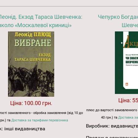
еонід. Екзод Тараса Шевченка:
Чепурко Богдан
коло «Москалевої криниці»
Шевче
Ціна:
55
Ціна:
100.00 грн.
плюс до вартості замовленного 
ості замовленного - обробка замовлення (від 10 до
40 грн.) та
Доставка за
грн.) та
Доставка за тарифами перевізника
Виробник:
видавницт
к:
інші видавництва
Продаж в електронном