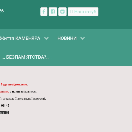
26
Наш ютуб
Життя КАМЕНЯРА
НОВИНИ
... БЕЗПАМ’ЯТСТВА?..
 буде повідомлено.
ленням,
з нами зв'язатися,
, а також її актуальної вартості.
-08-45
ємо!!!