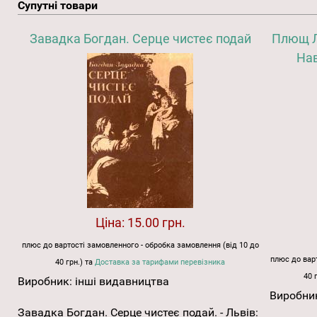
Супутні товари
Завадка Богдан. Серце чистеє подай
Плющ Л
Нав
Ціна:
15.00 грн.
плюс до вартості замовленного - обробка замовлення (від 10 до
плюс до варт
40 грн.) та
Доставка за тарифами перевізника
40 
Виробник:
інші видавництва
Виробни
Завадка Богдан. Серце чистеє подай. - Львів: