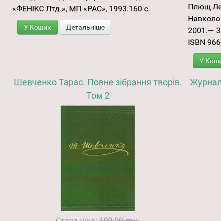
Плющ Ле
«ФЕНІКС Лтд.», МП «РАС», 1993.160 с.
Навколо 
У Кошик
Детальніше
2001.— 3
ISBN 966
У Кош
Шевченко Тарас. Повне зібрання творів.
Журнал
Том 2
Стара ціна:
100.00 грн.