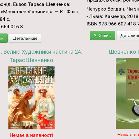
онід. Екзод Тараса Шевченка:
Чепурко Богдан. Чи з
«Москалевої криниці». — К.: Факт,
- Львів: Каменяр, 2018. 
84 с.
ISBN 978-966-607-418-
-664-016-3
У Кошик
Детальн
ик
Детальніше
. Великі Художники частина 24.
Шевченко Т
Тарас Шевченко
Немає в 
Немає в наявності