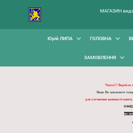
МАГАЗИН вида
Юрій ЛИПА
ГОЛОВНА
В
ЗАМОВЛЕННЯ
Увага!!! Вартість
Якщо Ви замовляєте товар
для уточнення наявності книги
ОФіЦ
на за