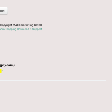
іше
Copyright MAXXmarketing GmbH
oomShopping Download & Support
qpay.com
.)
Я
"