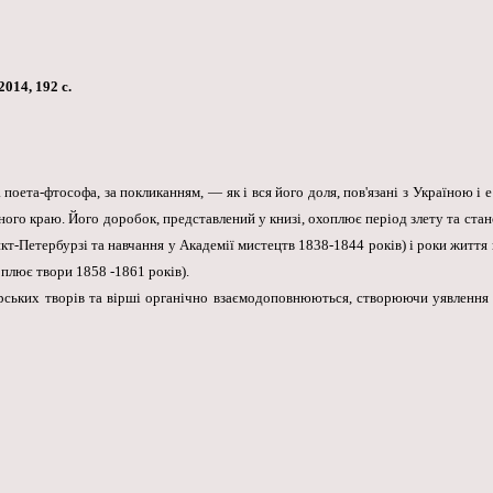
2014, 192 с.
ета-фтософа, за покликанням, — як і вся його доля, пов'язані з Україною і е 
ного краю. Його доробок, представлений у книзі, охоплює період злету та ст
кт-Петербурзі та навчання у Академії мистецтв 1838-1844 років) і роки життя 
оплює твори 1858 -1861 років).
ярських творів та вірші органічно взаємодоповнюються, створюючи уявлення 