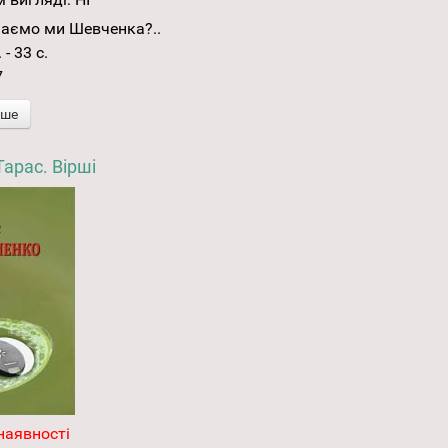
наємо ми Шевченка?..
- 33 с.
7
іше
арас. Вірші
наявності