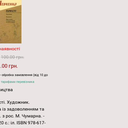
наявності
:
100.00 грн.
.00 грн.
- обробка замовлення (від 10 до
 тарифами перевізника
ництва
сті. Художник.
 із задоволенням та
. з рос. М. Чумарна. -
0 с.: іл. ISBN 978-617-