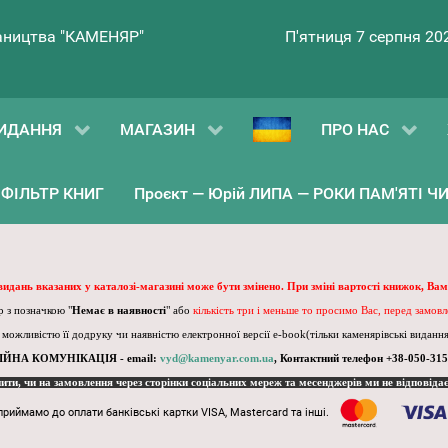
ництва "КАМЕНЯР"
П'ятниця 7 серпня 20
ИДАННЯ
МАГАЗИН
ПРО НАС
ФІЛЬТР КНИГ
Проєкт — Юрій ЛИПА — РОКИ ПАМ'ЯТІ ЧИ 
 видань вказаних у каталозі-магазині може бути змінено. При зміні вартості книжок, Вам
 з позначкою "
Немає в наявності
" або
кількість три і меньше то просимо Вас, перед замов
, можливістю її додруку чи наявністю електронної версії e-book(тільки каменярівські видання)
ІЙНА КОМУНІКАЦІЯ - email:
vyd@kamenyar.com.ua
,
Контактний телефон +38-050-315
пити, чи на замовлення через сторінки соціальних мереж та месенджерів ми не відповіда
приймамо до оплати банківські картки VISA, Mastercard та інші.