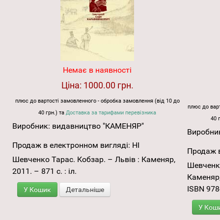
Немає в наявності
Ціна:
1000.00 грн.
плюс до вартості замовленного - обробка замовлення (від 10 до
плюс до варт
40 грн.) та
Доставка за тарифами перевізника
40 
Виробник:
видавництво "КАМЕНЯР"
Виробни
Продаж в електронном вигляді:
НІ
Продаж в
Шевченко Тарас. Кобзар. – Львів : Каменяр,
Шевченко
2011. – 871 с. : іл.
Каменяр, 
ISBN 978
У Кошик
Детальніше
У Кош