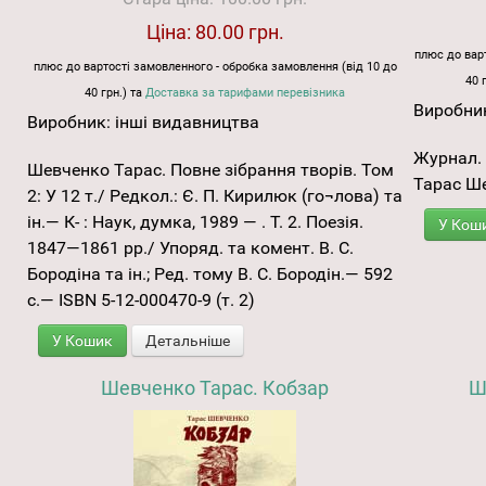
Ціна:
80.00 грн.
плюс до варт
плюс до вартості замовленного - обробка замовлення (від 10 до
40 
40 грн.) та
Доставка за тарифами перевізника
Виробни
Виробник:
інші видавництва
Журнал. 
Шевченко Тарас. Повне зібрання творів. Том
Тарас Ше
2: У 12 т./ Редкол.: Є. П. Кирилюк (го¬лова) та
ін.— К- : Наук, думка, 1989 — . Т. 2. Поезія.
У Кош
1847—1861 рр./ Упоряд. та комент. В. С.
Бородіна та ін.; Ред. тому В. С. Бородін.— 592
с.— ISBN 5-12-000470-9 (т. 2)
У Кошик
Детальніше
Шевченко Тарас. Кобзар
Ш