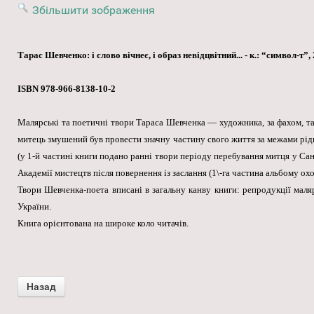
Збільшити зображення
Тарас Шевченко: i слово вічнеє, i образ невідцвітний... - к.: “символ-т”, 
ISBN 978-966-8138-10-2
Малярські та поетичні твори Тараса Шевченка — художника, за фахом, та по
митець змушений був провести значну частину свого життя за межами рід
(у 1-й частині книги подано ранні твори періоду перебування митця у Сан
Академії мистецтв після повернення із заслання (1\-га частина альбому ох
Твори Шевченка-поета вписані в загальну канву книги: репродукції мал
України.
Книга орієнтована на широке коло читачів.