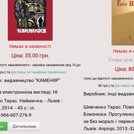
Немає в наявності
Немає в 
Ціна:
35.00 грн.
Стара ціна
ості замовленного - обробка замовлення (від 10 до
Ціна:
80
грн.) та
Доставка за тарифами перевізника
плюс до вартості замовленного 
к:
видавництво "КАМЕНЯР"
40 грн.) та
Доставка за
 електронном вигляді:
НІ
Виробник:
інші видав
 Тарас. Наймичка. - Львів :
Шевченко Тарас. Пові
2014. - 43 с.: іл.
Близнюки. Прогулянка
-966-607-276-9
не без моралі / перекл
ик
Детальніше
Львів: Апріорі, 2013.-32