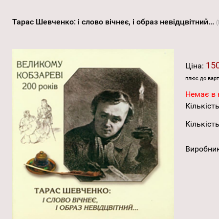
Тарас Шевченко: i слово вічнеє, i образ невідцвітний...
150
Ціна:
плюс до варт
Немає в 
Кількість
Кількість
Виробни