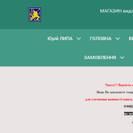
МАГАЗИН вида
Юрій ЛИПА
ГОЛОВНА
В
ЗАМОВЛЕННЯ
Увага!!! Вартість
Якщо Ви замовляєте товар
для уточнення наявності книги
ОФіЦ
на за