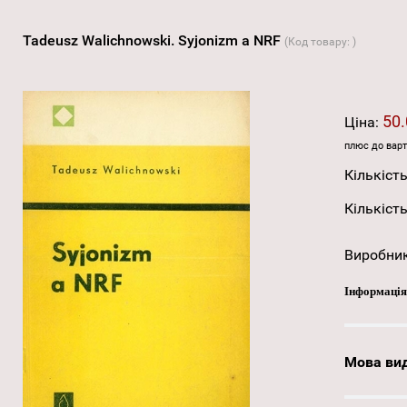
Tadeusz Walichnowski. Syjonizm a NRF
(Код товару:
)
50.
Ціна:
плюс до варт
Кількість
Кількість
Виробни
Інформація
Мова ви