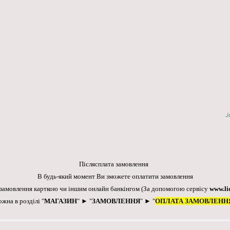
J
Післясплата замовлення
В будь-який момент Ви зможете оплатити замовлення
 замовлення карткою чи іншим онлайн банкінгом
(За допомогою сервісу
www.li
ожна в розділі "
МАГАЗИН
" ► "
ЗАМОВЛЕННЯ
" ► "
ОПЛАТА ЗАМОВЛЕНН