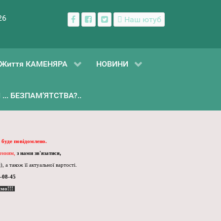
26
Наш ютуб
Життя КАМЕНЯРА
НОВИНИ
... БЕЗПАМ’ЯТСТВА?..
 буде повідомлено.
ленням,
з нами зв'язатися,
, а також її актуальної вартості.
-08-45
ємо!!!