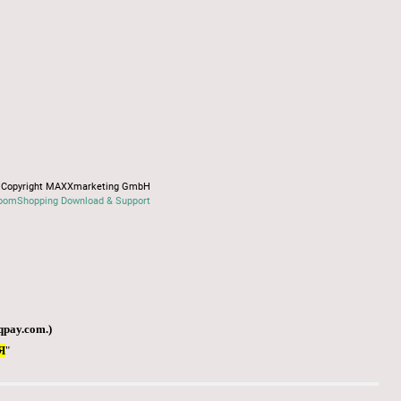
Copyright MAXXmarketing GmbH
oomShopping Download & Support
qpay.com
.)
Я
"