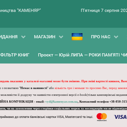
ництва "КАМЕНЯР"
П'ятниця 7 серпня 20
ИДАННЯ
МАГАЗИН
ПРО НАС
ФІЛЬТР КНИГ
Проєкт — Юрій ЛИПА — РОКИ ПАМ'ЯТІ ЧИ 
 видань вказаних у каталозі-магазині може бути змінено. При зміні вартості книжок, Вам
 з позначкою "
Немає в наявності
" або
кількість три і меньше то просимо Вас, перед замов
, можливістю її додруку чи наявністю електронної версії e-book(тільки каменярівські видання)
ІЙНА КОМУНІКАЦІЯ - email:
vyd@kamenyar.com.ua
,
Контактний телефон +38-050-315
пити, чи на замовлення через сторінки соціальних мереж та месенджерів ми не відповіда
приймамо до оплати банківські картки VISA, Mastercard та інші.