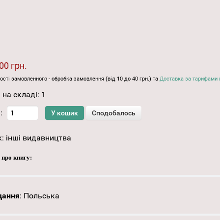
00 грн.
ості замовленного - обробка замовлення (від 10 до 40 грн.) та
Доставка за тарифами 
 на складі:
1
:
к:
інші видавництва
 про книгу:
дання
:
Польська