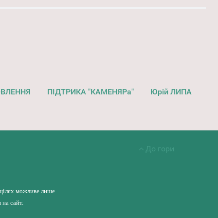
ОВЛЕННЯ
ПІДТРИКА "КАМЕНЯРа"
Юрій ЛИПА
До гори
 цілях можливе лише
на сайт.