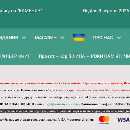
ництва "КАМЕНЯР"
Неділя 9 серпня 2026
ИДАННЯ
МАГАЗИН
ПРО НАС
ФІЛЬТР КНИГ
Проєкт — Юрій ЛИПА — РОКИ ПАМ'ЯТІ ЧИ 
 видань вказаних у каталозі-магазині може бути змінено. При зміні вартості книжок, Вам
 з позначкою "
Немає в наявності
" або
кількість три і меньше то просимо Вас, перед замов
, можливістю її додруку чи наявністю електронної версії e-book(тільки каменярівські видання)
ІЙНА КОМУНІКАЦІЯ - email:
vyd@kamenyar.com.ua
,
Контактний телефон +38-050-315
пити, чи на замовлення через сторінки соціальних мереж та месенджерів ми не відповіда
приймамо до оплати банківські картки VISA, Mastercard та інші.