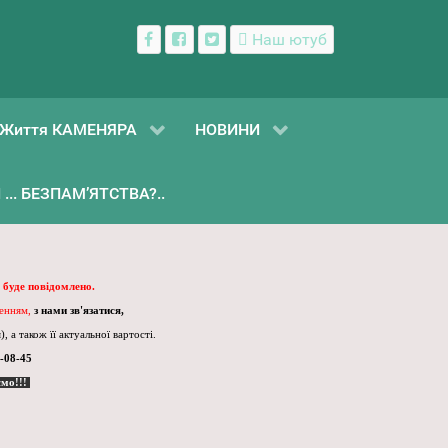
Наш ютуб
Життя КАМЕНЯРА
НОВИНИ
... БЕЗПАМ’ЯТСТВА?..
 буде повідомлено.
ленням,
з нами зв'язатися,
, а також її актуальної вартості.
-08-45
ємо!!!