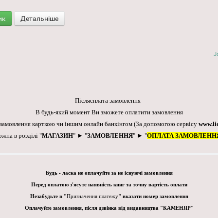
ик
Детальніше
J
Післясплата замовлення
В будь-який момент Ви зможете оплатити замовлення
 замовлення карткою чи іншим онлайн банкінгом
(За допомогою сервісу
www.li
ожна в розділі "
МАГАЗИН
" ► "
ЗАМОВЛЕННЯ
" ► "
ОПЛАТА ЗАМОВЛЕНН
Будь - ласка не оплачуйте за не існуючі замовлення
Перед оплатою з'ясуте наявність книг та точну вартість оплати
Незабудьте в "
Призначення платежу
" вказати номер замовлення
Оплачуйте замовлення, після дзвінка від видавництва "КАМЕНЯР"