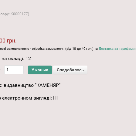
овару:
K0000177
)
00 грн.
ості замовленного - обробка замовлення (від 10 до 40 грн.) та
Доставка за тарифами 
 на складі:
12
:
к:
видавництво "КАМЕНЯР"
 електронном вигляді
:
НІ