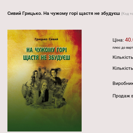
Сивий Грицько. На чужому горі щастя не збудуєш
(Код т
40.
Ціна:
плюс до варт
Кількість
Кількість
Виробни
Продаж в