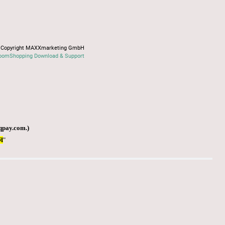
Copyright MAXXmarketing GmbH
oomShopping Download & Support
qpay.com
.)
Я
"