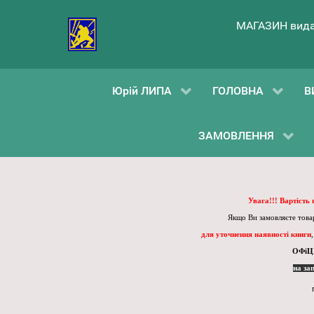
МАГАЗИН вида
Юрій ЛИПА
ГОЛОВНА
В
ЗАМОВЛЕННЯ
Увага!!! Вартість
Якщо Ви замовляєте товар
для уточнення наявності книги
ОФіЦ
на за