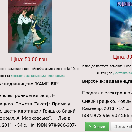
Ціна:
39
Ціна:
50.00 грн.
плюс до вартості замовленного 
ості замовленного - обробка замовлення (від 10 до
40 грн.) та
Доставка за
грн.) та
Доставка за тарифами перевізника
Виробник:
видавницт
к:
видавництво "КАМЕНЯР"
Продаж в електронном
 електронном вигляді:
НІ
Сивий Грицько. Родима
ицько. Помста [Текст] : Драма у
Каменяр, 2013. - 57 с.
х, шести картинах / Грицько Сивий;
ISBN 978-966-607-256-
формл. А. Марковської. — Львів :
2011. - 54 с. : іл. ISBN 978-966-607-
У Кошик
Детальн