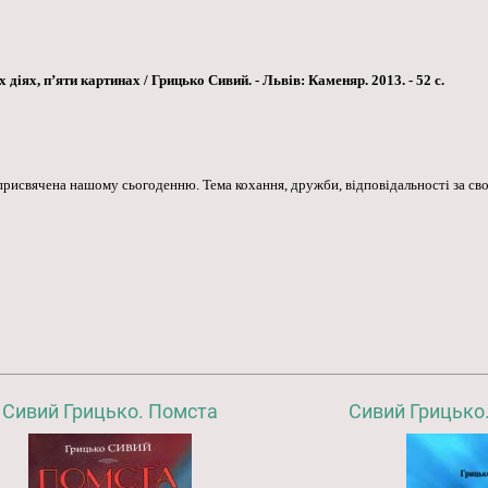
діях, п’яти картинах / Грицько Сивий. - Львів: Каменяр. 2013. - 52 с.
 присвячена нашому сьогоденню. Тема кохання, дружби, відповідальності за св
Сивий Грицько. Помста
Сивий Грицько