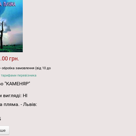
.00 грн.
- обробка замовлення (від 10 до
 тарифами перевізника
во "КАМЕНЯР"
 вигляді:
НІ
 пляма. - Львів:
5
іше