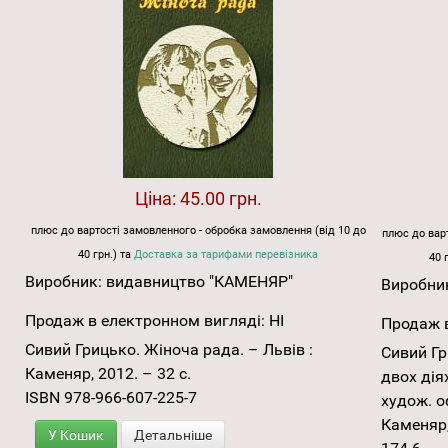
Ціна:
45.00 грн.
плюс до вартості замовленного - обробка замовлення (від 10 до
плюс до варт
40 грн.) та
Доставка за тарифами перевізника
40 
Виробник:
видавництво "КАМЕНЯР"
Виробни
Продаж в електронном вигляді:
НІ
Продаж в
Сивий Грицько. Жіноча рада. – Львів :
Сивий Гр
Каменяр, 2012. – 32 с.
двох дія
ISBN 978-966-607-225-7
худож. о
Каменяр, 
У Кошик
Детальніше