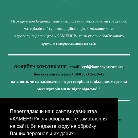
Передрук або будь-яке інше використання текстових чи графічних
матеріалів сайту в комерційних цілях можливе лише
з дозволу видавництва «КАМЕНЯР» та за умови обов’язкового
прямого гіперпосилання на сайт.
ОФіЦІЙНА КОМУНІКАЦІЯ - email:
vyd@kamenyar.com.ua
,
Контактний телефон +38-050-315-08-45
на запити, чи на замовлення через сторінки соціальних мереж та
месенджерів ми не відповідаємо!!!
Переглядаючи наш сайт видавництва
Кожне наше видання - це внесок у спротив,
«КАМЕНЯР», чи оформлюєте замовлення
у збереження ідентичності та неминучу перемогу України
на сайті, Ви надаєте згоду на обробку
(видавництво «КАМЕНЯР»)
Ваших персональних даних.