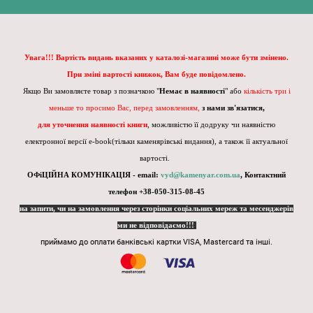
Увага!!! Вартість видань вказаних у каталозі-магазині може бути змінено.
При зміні вартості книжок, Вам буде повідомлено.
Якщо Ви замовляєте товар з позначкою "
Немає в наявності
" або
кількість три і
меньше то просимо Вас, перед замовленням,
з нами зв'язатися,
для уточнення наявності книги
, можливістю її додруку чи наявністю
електронної версії e-book(тільки каменярівські видання), а також її актуальної
вартості.
ОФіЦІЙНА КОМУНІКАЦІЯ - email:
vyd@kamenyar.com.ua
,
Контактний
телефон +38-050-315-08-45
на запити, чи на замовлення через сторінки соціальних мереж та месенджерів
ми не відповідаємо!!!
приймамо до оплати банківські картки VISA, Mastercard та інші.