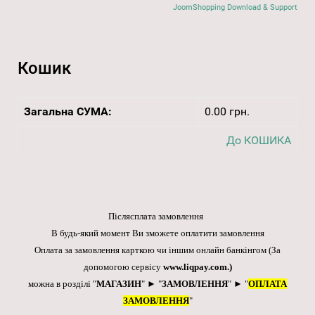
JoomShopping Download & Support
Кошик
Загальна СУМА:
0.00 грн.
До КОШИКА
Післясплата замовлення
В будь-який момент Ви зможете оплатити замовлення
Оплата за замовлення карткою чи іншим онлайн банкінгом
(За
допомогою сервісу
www.liqpay.com
.)
можна в розділі "
МАГАЗИН
" ► "
ЗАМОВЛЕННЯ
" ► "
ОПЛАТА
ЗАМОВЛЕННЯ
"