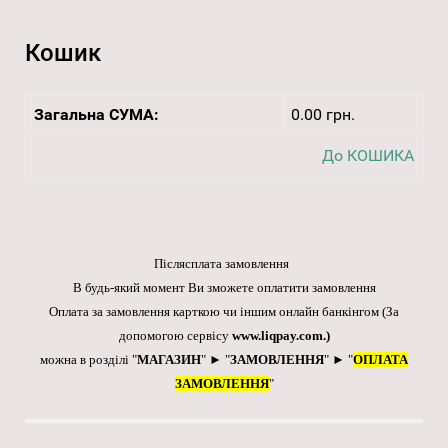
Кошик
Загальна СУМА:
0.00 грн.
До КОШИКА
Післясплата замовлення
В будь-який момент Ви зможете оплатити замовлення
Оплата за замовлення карткою чи іншим онлайн банкінгом
(За
допомогою сервісу
www.liqpay.com
.)
можна в розділі "
МАГАЗИН
" ► "
ЗАМОВЛЕННЯ
" ► "
ОПЛАТА
ЗАМОВЛЕННЯ
"