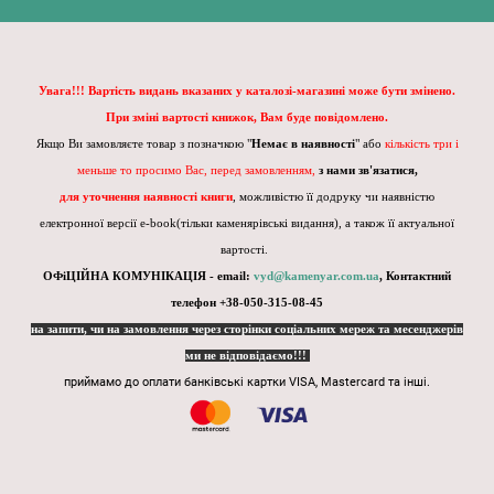
Увага!!! Вартість видань вказаних у каталозі-магазині може бути змінено.
При зміні вартості книжок, Вам буде повідомлено.
Якщо Ви замовляєте товар з позначкою "
Немає в наявності
" або
кількість три і
меньше то просимо Вас, перед замовленням,
з нами зв'язатися,
для уточнення наявності книги
, можливістю її додруку чи наявністю
електронної версії e-book(тільки каменярівські видання), а також її актуальної
вартості.
ОФіЦІЙНА КОМУНІКАЦІЯ - email:
vyd@kamenyar.com.ua
,
Контактний
телефон +38-050-315-08-45
на запити, чи на замовлення через сторінки соціальних мереж та месенджерів
ми не відповідаємо!!!
приймамо до оплати банківські картки VISA, Mastercard та інші.