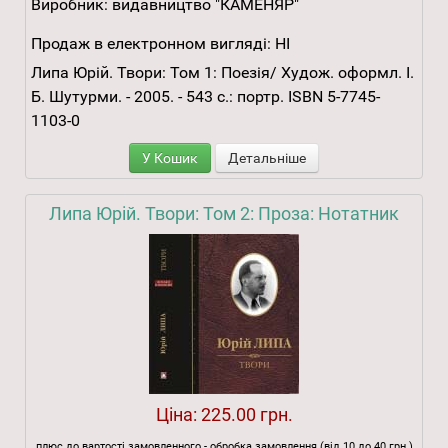
Виробник:
видавництво "КАМЕНЯР"
Продаж в електронном вигляді:
НІ
Липа Юрій. Твори: Том 1: Поезія/ Худож. оформл. І.
Б. Шутурми. - 2005. - 543 с.: портр. ISBN 5-7745-
1103-0
У Кошик
Детальніше
Липа Юрій. Твори: Том 2: Проза: Нотатник
Ціна:
225.00 грн.
плюс до вартості замовленного - обробка замовлення (від 10 до 40 грн.)