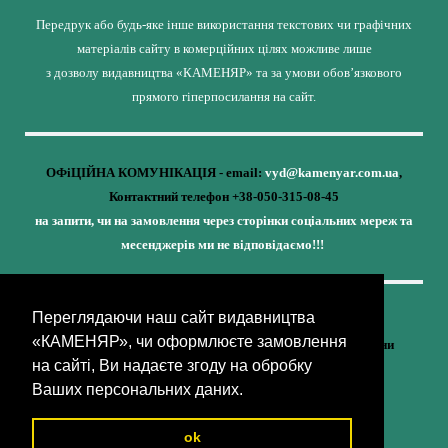
Передрук або будь-яке інше використання текстових чи графічних
матеріалів сайту в комерційних цілях можливе лише
з дозволу видавництва «КАМЕНЯР» та за умови обов’язкового
прямого гіперпосилання на сайт.
ОФіЦІЙНА КОМУНІКАЦІЯ - email:
vyd@kamenyar.com.ua
,
Контактний телефон +38-050-315-08-45
на запити, чи на замовлення через сторінки соціальних мереж та
месенджерів ми не відповідаємо!!!
Переглядаючи наш сайт видавництва
Кожне наше видання - це внесок у спротив,
«КАМЕНЯР», чи оформлюєте замовлення
у збереження ідентичності та неминучу перемогу України
на сайті, Ви надаєте згоду на обробку
(видавництво «КАМЕНЯР»)
Ваших персональних даних.
ok