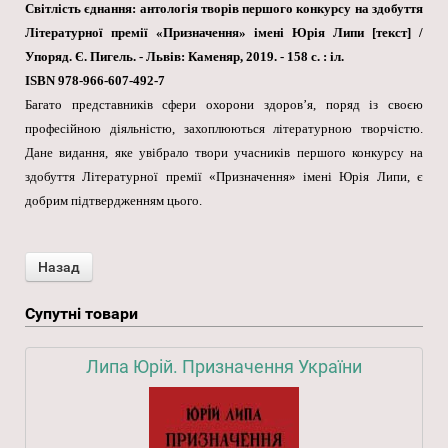
Світлість єднання: антологія творів першого конкурсу на здобуття
Літературної премії «Призначення» імені Юрія Липи [текст] /
Упоряд. Є. Пигель. - Львів: Каменяр, 2019. - 158 с. : іл.
ISBN 978-966-607-492-7
Багато представників сфери охорони здоров’я, поряд із своєю
професійною діяльністю, захоплюються літературною творчістю.
Дане видання, яке увібрало твори учасників першого конкурсу на
здобуття Літературної премії «Призначення» імені Юрія Липи, є
добрим підтвердженням цього.
Супутні товари
Липа Юрій. Призначення України