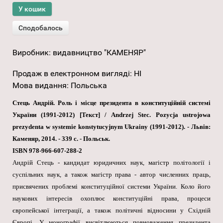
Виробник:
видавництво "КАМЕНЯР"
Продаж в електронном вигляді
:
НІ
Мова видання
:
Польська
Стець Андрій. Роль і місце президента в конституційній системі
України (1991-2012) [Текст] / Andrzej Stec. Pozycja ustrojowa
prezydenta w systemie konstytucyjnym Ukrainy (1991-2012). - Львів:
Каменяр, 2014. - 339 c. - Польськ.
ISBN 978-966-607-288-2
Андрій Стець - кандидат юридичних наук, магістр політології і
суспільних наук, а також магістр права - автор численних праць,
присвячених проблемі конституційної системи України. Коло його
наукових інтересів охоплює конституційні права, процеси
європейської інтеграції, а також політичні відносини у Східній
Європі. У монографії висвітлюються повноваження президента