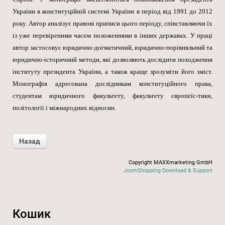
України в конституційній системі України в період від 1991 до 2012
року. Автор аналізує правові приписи цього періоду, співставляючи їх
із уже перевіреними часом положеннями в інших державах. У праці
автор застосовує юридично-догматичний, юридично-порівняльний та
юридично-історичний методи, які дозволяють дослідити походження
інституту президента України, а також краще зрозуміти його зміст.
Монографія адресована дослідникам конституційного права,
студентам юридичного факультету, факультету європеїс-тики,
політології і міжнародних відносин.
Copyright MAXXmarketing GmbH
JoomShopping Download & Support
Кошик