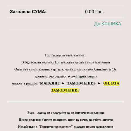
Загальна СУМА:
0.00 грн.
До КОШИКА
Післясплата замовлення
В будь-який момент Ви зможете оплатити замовлення
Оплата за замовлення карткою чи іншим онлайн банкінгом
(За
допомогою сервісу
www.liqpay.com
.)
можна в розділі "
МАГАЗИН
" ► "
ЗАМОВЛЕННЯ
" ► "
ОПЛАТА
ЗАМОВЛЕННЯ
"
Будь - ласка не оплачуйте за не існуючі замовлення
Перед оплатою з'ясуте наявність книг та точну вартість оплати
Незабудьте в "
Призначення платежу
" вказати номер замовлення