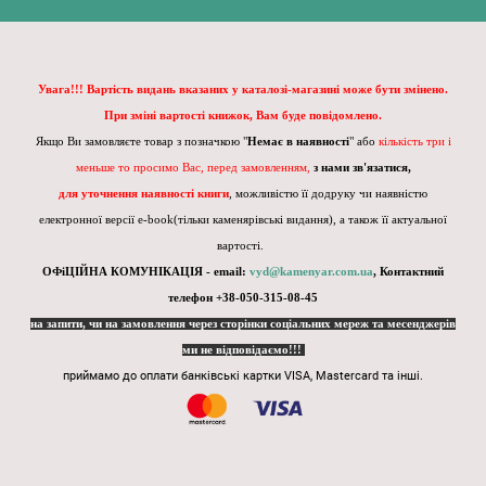
Увага!!! Вартість видань вказаних у каталозі-магазині може бути змінено.
При зміні вартості книжок, Вам буде повідомлено.
Якщо Ви замовляєте товар з позначкою "
Немає в наявності
" або
кількість три і
меньше то просимо Вас, перед замовленням,
з нами зв'язатися,
для уточнення наявності книги
, можливістю її додруку чи наявністю
електронної версії e-book(тільки каменярівські видання), а також її актуальної
вартості.
ОФіЦІЙНА КОМУНІКАЦІЯ - email:
vyd@kamenyar.com.ua
,
Контактний
телефон +38-050-315-08-45
на запити, чи на замовлення через сторінки соціальних мереж та месенджерів
ми не відповідаємо!!!
приймамо до оплати банківські картки VISA, Mastercard та інші.