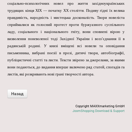
соціально-психологічних новел про життя західноукраїнських
трудящих кінця XIX — початку XX століття. Подиву гідні їх велика
правдивість, народність і мистецька досконалість. Твори новеліста
сприймалися як голосний протест проти буржуазного суспільного
ладу, соціального і національного гніту, вони сповнені вірою у
визволення поневоленої тоді Західної України і возз’єднання її в
радянській родині. У книзі вміщені всі новели та оповідання
письменника, вибрані поезії в прозі, дитячі твори, автобіографії,
публіцистичні статті та листи. Тексти звірено за джерелами, за якими
вони подаються, до видання вперше включено ряд статей, спогадів га
листів, які розкривають нові грані творчості автора.
Copyright MAXXmarketing GmbH
JoomShopping Download & Support