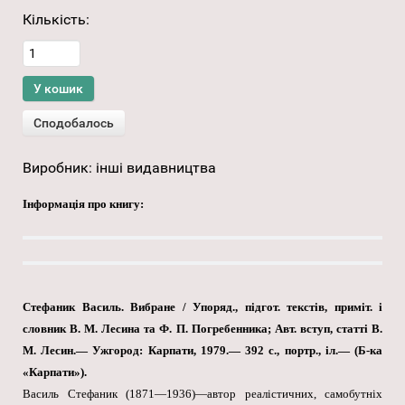
Кількість:
Виробник:
інші видавництва
Інформація про книгу:
Стефаник Василь. Вибране / Упоряд., підгот. текстів, приміт. і
словник В. М. Лесина та Ф. П. Погребенника; Авт. вступ, статті В.
М. Лесин.— Ужгород: Карпати, 1979.— 392 с., портр., іл.— (Б-ка
«Карпати»).
Василь Стефаник (1871—1936)—автор реалістичних, самобутніх