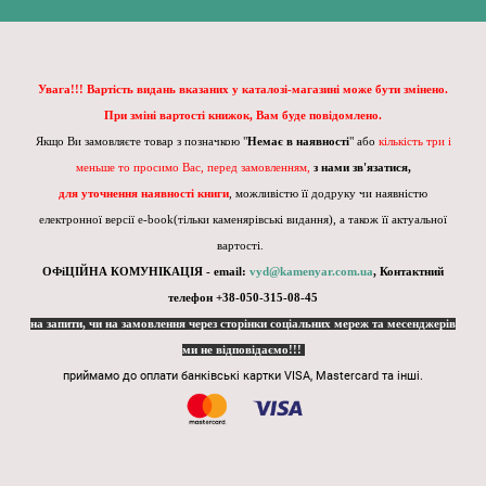
Увага!!! Вартість видань вказаних у каталозі-магазині може бути змінено.
При зміні вартості книжок, Вам буде повідомлено.
Якщо Ви замовляєте товар з позначкою "
Немає в наявності
" або
кількість три і
меньше то просимо Вас, перед замовленням,
з нами зв'язатися,
для уточнення наявності книги
, можливістю її додруку чи наявністю
електронної версії e-book(тільки каменярівські видання), а також її актуальної
вартості.
ОФіЦІЙНА КОМУНІКАЦІЯ - email:
vyd@kamenyar.com.ua
,
Контактний
телефон +38-050-315-08-45
на запити, чи на замовлення через сторінки соціальних мереж та месенджерів
ми не відповідаємо!!!
приймамо до оплати банківські картки VISA, Mastercard та інші.