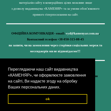
матеріалів сайту в комерційних цілях можливе лише
з дозволу видавництва «КАМЕНЯР» та за умови обов’язкового
прямого гіперпосилання на сайт.
ОФіЦІЙНА КОМУНІКАЦІЯ - email:
vyd@kamenyar.com.ua
,
Контактний телефон +38-050-315-08-45
на запити, чи на замовлення через сторінки соціальних мереж та
месенджерів ми не відповідаємо!!!
Переглядаючи наш сайт видавництва
Кожне наше видання - це внесок у спротив,
«КАМЕНЯР», чи оформлюєте замовлення
у збереження ідентичності та неминучу перемогу України
на сайті, Ви надаєте згоду на обробку
(видавництво «КАМЕНЯР»)
Ваших персональних даних.
ok