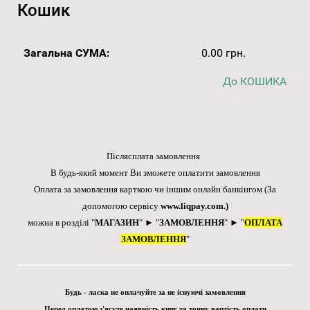
Кошик
Загальна СУМА:
0.00 грн.
До КОШИКА
Післясплата замовлення
В будь-який момент Ви зможете оплатити замовлення
Оплата за замовлення карткою чи іншим онлайн банкінгом
(За
допомогою сервісу
www.liqpay.com
.)
можна в розділі "
МАГАЗИН
" ► "
ЗАМОВЛЕННЯ
" ► "
ОПЛАТА
ЗАМОВЛЕННЯ
"
Будь - ласка не оплачуйте за не існуючі замовлення
Перед оплатою з'ясуте наявність книг та точну вартість оплати