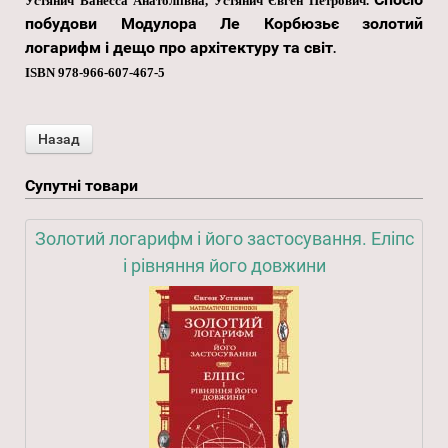
Устянич Ванесса Анатоліївна, Устянич Євген Петрович.
побудови Модулора Ле Корбюзьє золотий
логарифм і дещо про архітектуру та світ
.
ISBN 978-966-607-467-5
Супутні товари
Золотий логарифм і його застосування. Еліпс
і рівняння його довжини