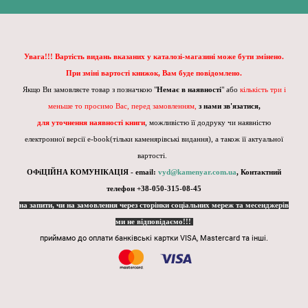
Увага!!! Вартість видань вказаних у каталозі-магазині може бути змінено.
При зміні вартості книжок, Вам буде повідомлено.
Якщо Ви замовляєте товар з позначкою "
Немає в наявності
" або
кількість три і
меньше то просимо Вас, перед замовленням,
з нами зв'язатися,
для уточнення наявності книги
, можливістю її додруку чи наявністю
електронної версії e-book(тільки каменярівські видання), а також її актуальної
вартості.
ОФіЦІЙНА КОМУНІКАЦІЯ - email:
vyd@kamenyar.com.ua
,
Контактний
телефон +38-050-315-08-45
на запити, чи на замовлення через сторінки соціальних мереж та месенджерів
ми не відповідаємо!!!
приймамо до оплати банківські картки VISA, Mastercard та інші.