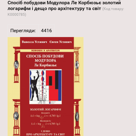
Спосіб побудови Модулора Ле Корбюзьє золотий
логарифм і дещо про архітектуру та світ
(Код товару:
K0000785
)
Перегляди:
4416