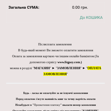
Загальна СУМА:
0.00 грн.
До КОШИКА
Післясплата замовлення
В будь-який момент Ви зможете оплатити замовлення
Оплата за замовлення карткою чи іншим онлайн банкінгом
(За
допомогою сервісу
www.liqpay.com
.)
можна в розділі "
МАГАЗИН
" ► "
ЗАМОВЛЕННЯ
" ► "
ОПЛАТА
ЗАМОВЛЕННЯ
"
Будь - ласка не оплачуйте за не існуючі замовлення
Перед оплатою з'ясуте наявність книг та точну вартість оплати
Незабудьте в "
Призначення платежу
" вказати номер замовлення
Оплачуйте замовлення, після дзвінка від видавництва "КАМЕНЯР"