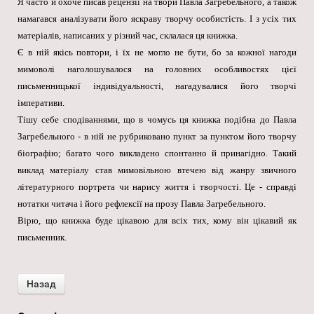
Я часто й охоче писав рецензії на твори Павла Загребельного, а також
намагався аналізувати його яскраву творчу особистість. І з усіх тих
матеріалів, написаних у різний час, склалася ця книжка.
Є в ній якісь повтори, і їх не могло не бути, бо за кожної нагоди
мимоволі наголошувалося на головних особливостях цієї
письменницької індивідуальності, нагадувалися його творчі
імперативи.
Тішу себе сподіваннями, що в чомусь ця книжка подібна до Павла
Загребельного - в ній не рубриковано пункт за пунктом його творчу
біографію; багато чого викладено спонтанно й принагідно. Такий
виклад матеріалу став мимовільною втечею від жанру звичного
літературного портрета чи нарису життя і творчості. Це - справді
нотатки читача і його рефлексії на прозу Павла Загребельного.
Вірю, що книжка буде цікавою для всіх тих, кому він цікавий як
письменник.