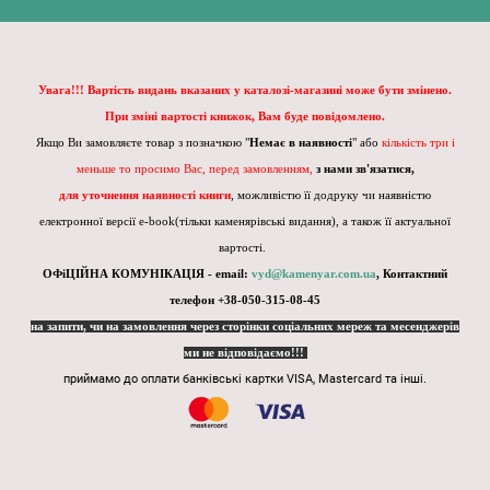
Увага!!! Вартість видань вказаних у каталозі-магазині може бути змінено.
При зміні вартості книжок, Вам буде повідомлено.
Якщо Ви замовляєте товар з позначкою "
Немає в наявності
" або
кількість три і
меньше то просимо Вас, перед замовленням,
з нами зв'язатися,
для уточнення наявності книги
, можливістю її додруку чи наявністю
електронної версії e-book(тільки каменярівські видання), а також її актуальної
вартості.
ОФіЦІЙНА КОМУНІКАЦІЯ - email:
vyd@kamenyar.com.ua
,
Контактний
телефон +38-050-315-08-45
на запити, чи на замовлення через сторінки соціальних мереж та месенджерів
ми не відповідаємо!!!
приймамо до оплати банківські картки VISA, Mastercard та інші.