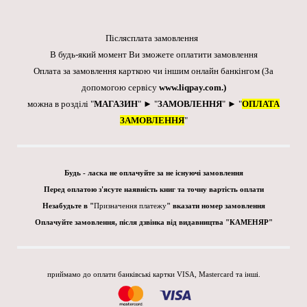
Післясплата замовлення
В будь-який момент Ви зможете оплатити замовлення
Оплата за замовлення карткою чи іншим онлайн банкінгом
(За
допомогою сервісу
www.liqpay.com
.)
можна в розділі "
МАГАЗИН
" ► "
ЗАМОВЛЕННЯ
" ► "
ОПЛАТА
ЗАМОВЛЕННЯ
"
Будь - ласка не оплачуйте за не існуючі замовлення
Перед оплатою з'ясуте наявність книг та точну вартість оплати
Незабудьте в "
Призначення платежу
" вказати номер замовлення
Оплачуйте замовлення, після дзвінка від видавництва "КАМЕНЯР"
приймамо до оплати банківські картки VISA, Mastercard та інші.