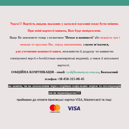
Увага!!! Вартість видань вказаних у каталозі-магазині може бути змінено.
При зміні вартості книжок, Вам буде повідомлено.
Якщо Ви замовляєте товар з позначкою "
Немає в наявності
" або
кількість три і
меньше то просимо Вас, перед замовленням,
з нами зв'язатися,
для уточнення наявності книги
, можливістю її додруку чи наявністю
електронної версії e-book(тільки каменярівські видання), а також її актуальної
вартості.
ОФіЦІЙНА КОМУНІКАЦІЯ - email:
vyd@kamenyar.com.ua
,
Контактний
телефон +38-050-315-08-45
на запити, чи на замовлення через сторінки соціальних мереж та месенджерів
ми не відповідаємо!!!
приймамо до оплати банківські картки VISA, Mastercard та інші.