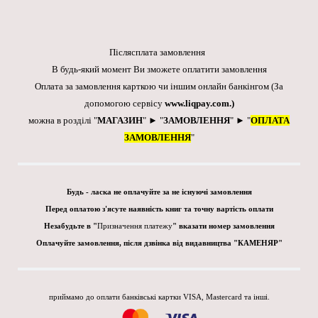
Післясплата замовлення
В будь-який момент Ви зможете оплатити замовлення
Оплата за замовлення карткою чи іншим онлайн банкінгом
(За
допомогою сервісу
www.liqpay.com
.)
можна в розділі "
МАГАЗИН
" ► "
ЗАМОВЛЕННЯ
" ► "
ОПЛАТА
ЗАМОВЛЕННЯ
"
Будь - ласка не оплачуйте за не існуючі замовлення
Перед оплатою з'ясуте наявність книг та точну вартість оплати
Незабудьте в "
Призначення платежу
" вказати номер замовлення
Оплачуйте замовлення, після дзвінка від видавництва "КАМЕНЯР"
приймамо до оплати банківські картки VISA, Mastercard та інші.