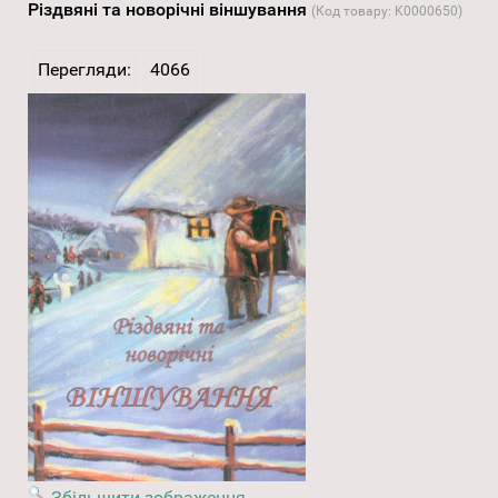
Різдвяні та новорічні віншування
(Код товару:
K0000650
)
Перегляди:
4066
Збільшити зображення