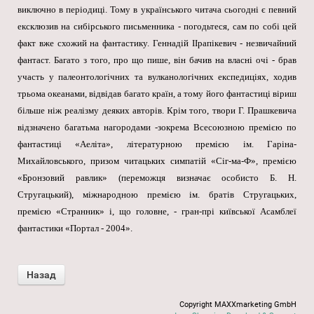
виключно в періодиці. Тому в українського читача сьогодні є певний
ексклюзив на сибірського письменника - погодьтеся, сам по собі цей
факт вже схожий на фантастику. Геннадій ІІрапікевич - незвичайний
фантаст. Багато з того, про що пише, він бачив на власні очі - брав
участь у палеонтологічних та вулканологічних експедиціях, ходив
трьома океанами, відвідав багато країн, а тому його фантастиці віриш
більше ніж реалізму деяких авторів. Крім того, твори Г. Прашкевича
відзначено багатьма нагородами -зокрема Всесоюзною премією по
фантастиці «Аеліта», літературною премією ім. Гаріна-
Михайловського, призом читацьких симпатій «Сіг-ма-Ф», премією
«Бронзовий равлик» (переможця визначає особисто Б. Н.
Стругацький), міжнародною премією ім. братів Стругацьких,
премією «Странник» і, що головне, - гран-прі київської Асамблеї
фантастики «Портал - 2004».
Copyright MAXXmarketing GmbH