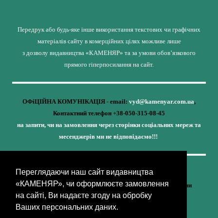
Передрук або будь-яке інше використання текстових чи графічних
матеріалів сайту в комерційних цілях можливе лише
з дозволу видавництва «КАМЕНЯР» та за умови обов’язкового
прямого гіперпосилання на сайт.
ОФіЦІЙНА КОМУНІКАЦІЯ - email:
vyd@kamenyar.com.ua
,
Контактний телефон +38-050-315-08-45
на запити, чи на замовлення через сторінки соціальних мереж та
месенджерів ми не відповідаємо!!!
Переглядаючи наш сайт видавництва
Кожне наше видання - це внесок у спротив,
«КАМЕНЯР», чи оформлюєте замовлення
у збереження ідентичності та неминучу перемогу України
на сайті, Ви надаєте згоду на обробку
(видавництво «КАМЕНЯР»)
Ваших персональних даних.