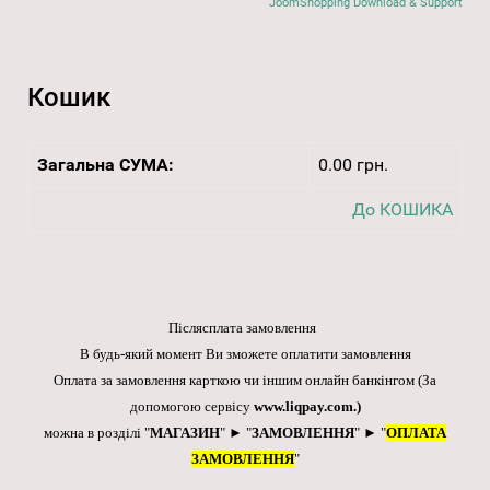
JoomShopping Download & Support
Кошик
Загальна СУМА:
0.00 грн.
До КОШИКА
Післясплата замовлення
В будь-який момент Ви зможете оплатити замовлення
Оплата за замовлення карткою чи іншим онлайн банкінгом
(За
допомогою сервісу
www.liqpay.com
.)
можна в розділі "
МАГАЗИН
" ► "
ЗАМОВЛЕННЯ
" ► "
ОПЛАТА
ЗАМОВЛЕННЯ
"