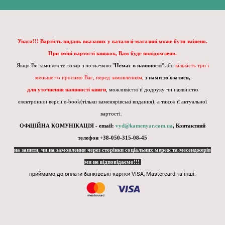
Увага!!! Вартість видань вказаних у каталозі-магазині може бути змінено.
При зміні вартості книжок, Вам буде повідомлено.
Якщо Ви замовляєте товар з позначкою "
Немає в наявності
" або
кількість три і
меньше то просимо Вас, перед замовленням,
з нами зв'язатися,
для уточнення наявності книги
, можливістю її додруку чи наявністю
електронної версії e-book(тільки каменярівські видання), а також її актуальної
вартості.
ОФіЦІЙНА КОМУНІКАЦІЯ - email:
vyd@kamenyar.com.ua
,
Контактний
телефон +38-050-315-08-45
на запити, чи на замовлення через сторінки соціальних мереж та месенджерів
ми не відповідаємо!!!
приймамо до оплати банківські картки VISA, Mastercard та інші.