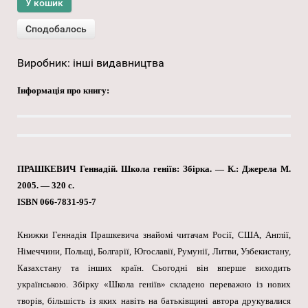
Виробник:
інші видавництва
Інформація про книгу:
ПРАШКЕВИЧ Геннадій. Школа геніїв: Збірка. — К.: Джерела М.
2005. — 320 с.
ISBN 066-7831-95-7
Книжки Геннадія Прашкевича знайомі читачам Росії, США, Англії,
Німеччини, Польщі, Болгарії, Югославії, Румунії, Литви, Узбекистану,
Казахстану та інших країн. Сьогодні він вперше виходить
українською. Збірку «Школа геніїв» складено переважно із нових
творів, більшість із яких навіть на батьківщині автора друкувалися