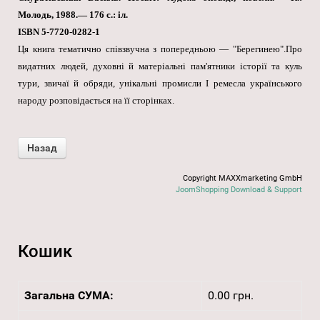
Молодь, 1988.— 176 с.: іл.
ISBN 5-7720-0282-1
Ця книга тематично співзвучна з попередньою — "Берегинею".Про
видатних людей, духовні й матеріальні пам'ятники історії та куль
тури, звичаї й обряди, унікальні промисли І ремесла українського
народу розповідається на її сторінках.
Copyright MAXXmarketing GmbH
JoomShopping Download & Support
Кошик
Загальна СУМА:
0.00 грн.