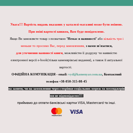
Увага!!! Вартість видань вказаних у каталозі-магазині може бути змінено.
При зміні вартості книжок, Вам буде повідомлено.
Якщо Ви замовляєте товар з позначкою "
Немає в наявності
" або
кількість три і
меньше то просимо Вас, перед замовленням,
з нами зв'язатися,
для уточнення наявності книги
, можливістю її додруку чи наявністю
електронної версії e-book(тільки каменярівські видання), а також її актуальної
вартості.
ОФіЦІЙНА КОМУНІКАЦІЯ - email:
vyd@kamenyar.com.ua
,
Контактний
телефон +38-050-315-08-45
на запити, чи на замовлення через сторінки соціальних мереж та месенджерів
ми не відповідаємо!!!
приймамо до оплати банківські картки VISA, Mastercard та інші.