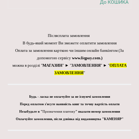
До КОШИКА
Післясплата замовлення
В будь-який момент Ви зможете оплатити замовлення
Оплата за замовлення карткою чи іншим онлайн банкінгом
(За
допомогою сервісу
www.liqpay.com
.)
можна в розділі "
МАГАЗИН
" ► "
ЗАМОВЛЕННЯ
" ► "
ОПЛАТА
ЗАМОВЛЕННЯ
"
Будь - ласка не оплачуйте за не існуючі замовлення
Перед оплатою з'ясуте наявність книг та точну вартість оплати
Незабудьте в "
Призначення платежу
" вказати номер замовлення
Оплачуйте замовлення, після дзвінка від видавництва "КАМЕНЯР"