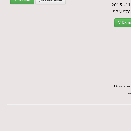
У Кошик
Детальніше
2015. -115
ISBN 978
У Кош
Оплата за
м