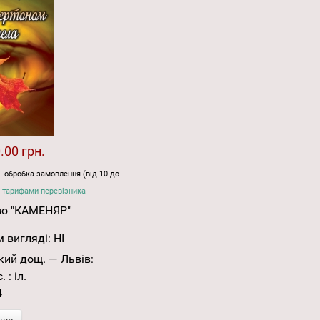
.00 грн.
- обробка замовлення (від 10 до
 тарифами перевізника
во "КАМЕНЯР"
 вигляді:
НІ
кий дощ. — Львів:
 : іл.
4