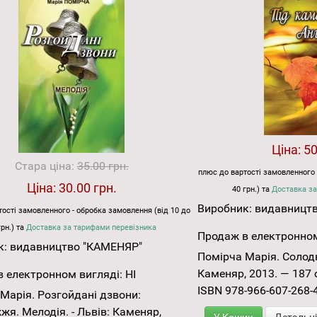
Ціна:
50
Стара ціна:
35.00 грн.
плюс до вартості замовленного 
Ціна:
30.00 грн.
40 грн.) та
Доставка за
Виробник:
видавницт
ості замовленного - обробка замовлення (від 10 до
грн.) та
Доставка за тарифами перевізника
Продаж в електронном
к:
видавництво "КАМЕНЯР"
Помірча Марія. Солод
Каменяр, 2013. — 187 с.
 електронном вигляді:
НІ
ISBN 978-966-607-268-
Марія. Розгойдані дзвони:
я. Мелодія. - Львів: Каменяр,