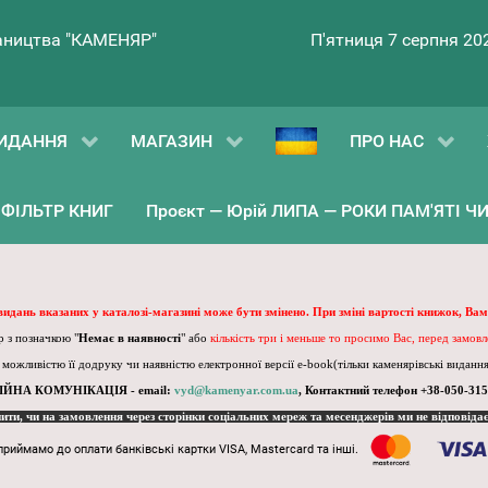
ництва "КАМЕНЯР"
П'ятниця 7 серпня 20
ИДАННЯ
МАГАЗИН
ПРО НАС
ФІЛЬТР КНИГ
Проєкт — Юрій ЛИПА — РОКИ ПАМ'ЯТІ ЧИ 
 видань вказаних у каталозі-магазині може бути змінено. При зміні вартості книжок, Вам
 з позначкою "
Немає в наявності
" або
кількість три і меньше то просимо Вас, перед замов
, можливістю її додруку чи наявністю електронної версії e-book(тільки каменярівські видання)
ІЙНА КОМУНІКАЦІЯ - email:
vyd@kamenyar.com.ua
,
Контактний телефон +38-050-315
пити, чи на замовлення через сторінки соціальних мереж та месенджерів ми не відповіда
приймамо до оплати банківські картки VISA, Mastercard та інші.