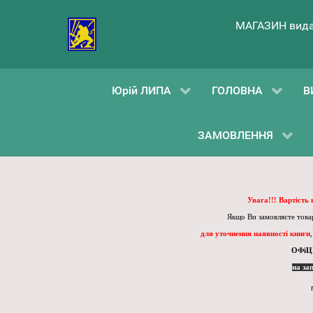
МАГАЗИН вида
Юрій ЛИПА
ГОЛОВНА
В
ЗАМОВЛЕННЯ
Увага!!! Вартість
Якщо Ви замовляєте товар
для уточнення наявності книги
ОФіЦ
на за