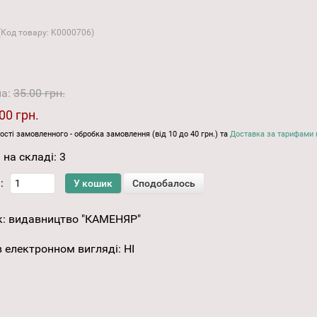
(Код товару:
K0000706
)
на:
35.00 грн.
00 грн.
ості замовленного - обробка замовлення (від 10 до 40 грн.) та
Доставка за тарифами 
 на складі:
3
:
к:
видавництво "КАМЕНЯР"
 електронном вигляді
:
НІ