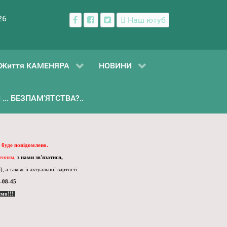
26
Наш ютуб
Життя КАМЕНЯРА
НОВИНИ
... БЕЗПАМ’ЯТСТВА?..
 буде повідомлено.
ленням,
з нами зв'язатися,
, а також її актуальної вартості.
-08-45
ємо!!!