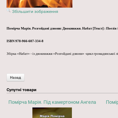
Збільшити зображення
Помірча Марія. Розгойдані дзвони: Двокнижжя. Набат [Текст] : Поезія / М
ISBN 978-966-607-334-8
Збірка «Набат» - із двокнижжя «Розгойдані дзвони» -цикл громадянської лір
Супутні товари
Помірча Марія. Під камертоном Ангела
Помір