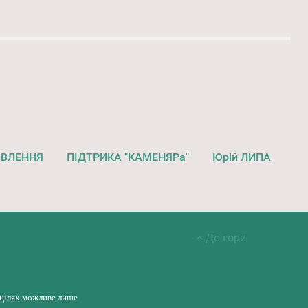
ОВЛЕННЯ
ПІДТРИКА "КАМЕНЯРа"
Юрій ЛИПА
До гори
 цілях можливе лише