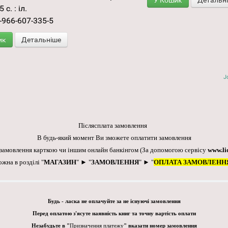
У Кошик
Детальн
 с. : іл.
-966-607-335-5
ик
Детальніше
J
Післясплата замовлення
В будь-який момент Ви зможете оплатити замовлення
 замовлення карткою чи іншим онлайн банкінгом
(За допомогою сервісу
www.li
ожна в розділі "
МАГАЗИН
" ► "
ЗАМОВЛЕННЯ
" ► "
ОПЛАТА ЗАМОВЛЕНН
Будь - ласка не оплачуйте за не існуючі замовлення
Перед оплатою з'ясуте наявність книг та точну вартість оплати
Незабудьте в "
Призначення платежу
" вказати номер замовлення