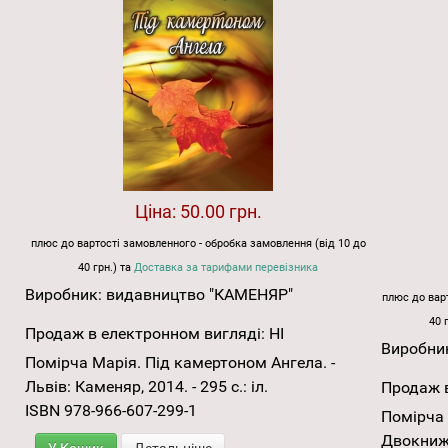
Ціна:
50.00 грн.
плюс до вартості замовленного - обробка замовлення (від 10 до
40 грн.) та
Доставка за тарифами перевізника
Виробник:
видавництво "КАМЕНЯР"
плюс до варт
40 
Продаж в електронном вигляді:
НІ
Виробни
Помірча Марія. Під камертоном Ангела. -
Львів: Каменяр, 2014. - 295 с.: іл.
Продаж в
ISBN 978-966-607-299-1
Помірча 
Двокнижж