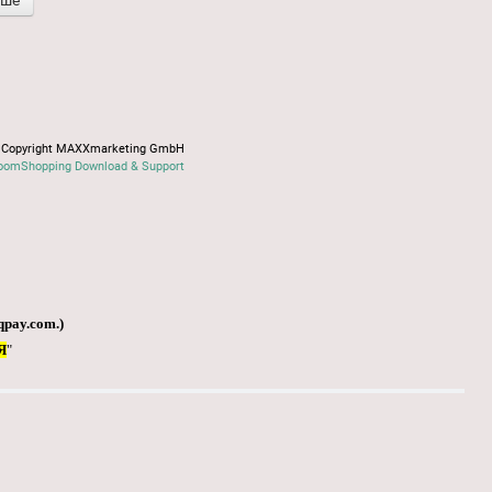
іше
Copyright MAXXmarketing GmbH
oomShopping Download & Support
qpay.com
.)
Я
"