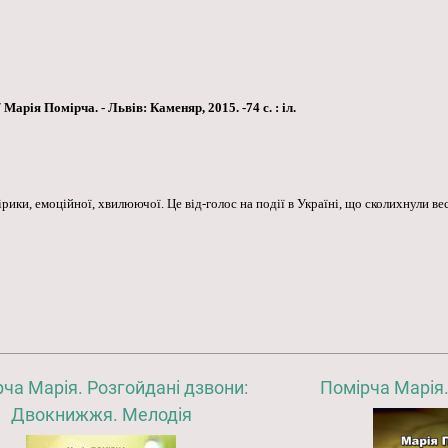
арія Помірча. - Львів: Каменяр, 2015. -74 с. : іл.
ики, емоційної, хвилюючої. Це від-голос на події в Україні, що сколихнули вес
ча Марія. Розгойдані дзвони:
Помірча Марія
Двокнижжя. Мелодія