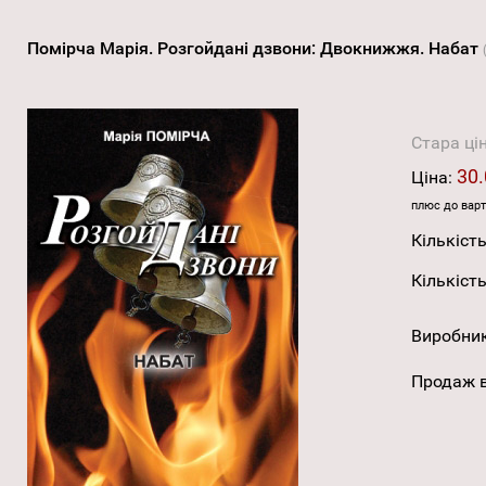
Помірча Марія. Розгойдані дзвони: Двокнижжя. Набат
Стара ці
30.
Ціна:
плюс до варт
Кількість
Кількість
Виробни
Продаж в