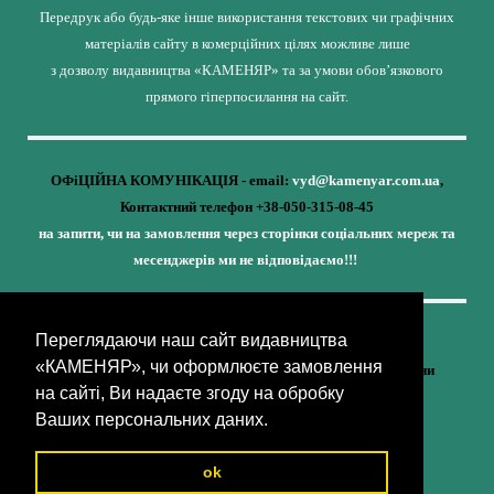
Передрук або будь-яке інше використання текстових чи графічних
матеріалів сайту в комерційних цілях можливе лише
з дозволу видавництва «КАМЕНЯР» та за умови обов’язкового
прямого гіперпосилання на сайт.
ОФіЦІЙНА КОМУНІКАЦІЯ - email:
vyd@kamenyar.com.ua
,
Контактний телефон +38-050-315-08-45
на запити, чи на замовлення через сторінки соціальних мереж та
месенджерів ми не відповідаємо!!!
Переглядаючи наш сайт видавництва
Кожне наше видання - це внесок у спротив,
«КАМЕНЯР», чи оформлюєте замовлення
у збереження ідентичності та неминучу перемогу України
на сайті, Ви надаєте згоду на обробку
(видавництво «КАМЕНЯР»)
Ваших персональних даних.
ok