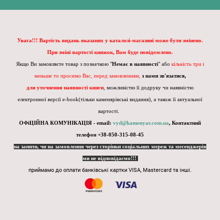
Увага!!! Вартість видань вказаних у каталозі-магазині може бути змінено.
При зміні вартості книжок, Вам буде повідомлено.
Якщо Ви замовляєте товар з позначкою "
Немає в наявності
" або
кількість три і
меньше то просимо Вас, перед замовленням,
з нами зв'язатися,
для уточнення наявності книги
, можливістю її додруку чи наявністю
електронної версії e-book(тільки каменярівські видання), а також її актуальної
вартості.
ОФіЦІЙНА КОМУНІКАЦІЯ - email:
vyd@kamenyar.com.ua
,
Контактний
телефон +38-050-315-08-45
на запити, чи на замовлення через сторінки соціальних мереж та месенджерів
ми не відповідаємо!!!
приймамо до оплати банківські картки VISA, Mastercard та інші.