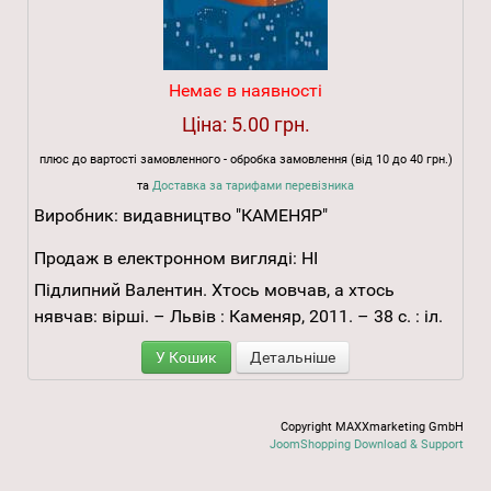
Немає в наявності
Ціна:
5.00 грн.
плюс до вартості замовленного - обробка замовлення (від 10 до 40 грн.)
та
Доставка за тарифами перевізника
Виробник:
видавництво "КАМЕНЯР"
Продаж в електронном вигляді:
НІ
Підлипний Валентин. Хтось мовчав, а хтось
нявчав: вірші. – Львів : Каменяр, 2011. – 38 с. : іл.
У Кошик
Детальніше
Copyright MAXXmarketing GmbH
JoomShopping Download & Support