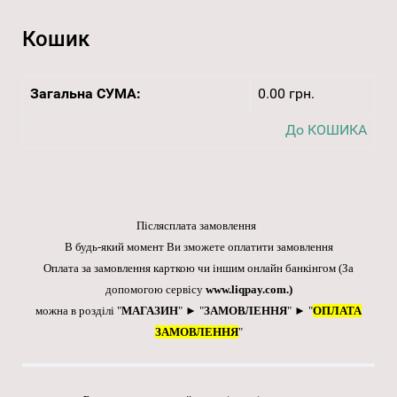
Кошик
Загальна СУМА:
0.00 грн.
До КОШИКА
Післясплата замовлення
В будь-який момент Ви зможете оплатити замовлення
Оплата за замовлення карткою чи іншим онлайн банкінгом
(За
допомогою сервісу
www.liqpay.com
.)
можна в розділі "
МАГАЗИН
" ► "
ЗАМОВЛЕННЯ
" ► "
ОПЛАТА
ЗАМОВЛЕННЯ
"