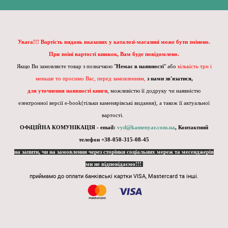
Увага!!! Вартість видань вказаних у каталозі-магазині може бути змінено.
При зміні вартості книжок, Вам буде повідомлено.
Якщо Ви замовляєте товар з позначкою "
Немає в наявності
" або
кількість три і
меньше то просимо Вас, перед замовленням,
з нами зв'язатися,
для уточнення наявності книги
, можливістю її додруку чи наявністю
електронної версії e-book(тільки каменярівські видання), а також її актуальної
вартості.
ОФіЦІЙНА КОМУНІКАЦІЯ - email:
vyd@kamenyar.com.ua
,
Контактний
телефон +38-050-315-08-45
на запити, чи на замовлення через сторінки соціальних мереж та месенджерів
ми не відповідаємо!!!
приймамо до оплати банківські картки VISA, Mastercard та інші.