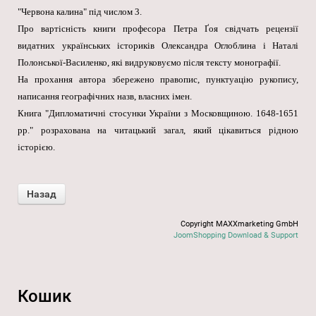
"Червона калина" під числом 3.
Про вартісність книги професора Петра Ґоя свідчать рецензії
видатних українських істориків Олександра Оглоблина і Наталі
Полонської-Василенко, які видруковуємо після тексту монографії.
На прохання автора збережено правопис, пунктуацію рукопису,
написання географічних назв, власних імен.
Книга "Дипломатичні стосунки України з Московщиною. 1648-1651
рр." розрахована на читацький загал, який цікавиться рідною
історією.
Copyright MAXXmarketing GmbH
JoomShopping Download & Support
Кошик