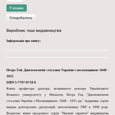
Виробник:
інші видавництва
Інформація про книгу:
Петро Ґой. Дипломатичні стосунки України з московщиною 1648 -
1651
ISBN 5-7707-0718-6
Книга професора доктора, колишнього ректора Українського
Вільного університету у Мюнхені, Петра Ґоя, "Дипломатичні
стосунки України з Московщиною. 1648 - 1651 рр." відкриває серію
видань докторських дисертацій, започатковану УВУ в 1996 році.
Водночас книга продовжує серію "Наукові скрипти" видавництва