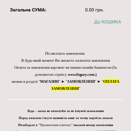
Загальна СУМА:
0.00 грн.
До КОШИКА
Післясплата замовлення
В будь-який момент Ви зможете оплатити замовлення
Оплата за замовлення карткою чи іншим онлайн банкінгом
(За
допомогою сервісу
www.liqpay.com
.)
можна в розділі "
МАГАЗИН
" ► "
ЗАМОВЛЕННЯ
" ► "
ОПЛАТА
ЗАМОВЛЕННЯ
"
Будь - ласка не оплачуйте за не існуючі замовлення
Перед оплатою з'ясуте наявність книг та точну вартість оплати
Незабудьте в "
Призначення платежу
" вказати номер замовлення