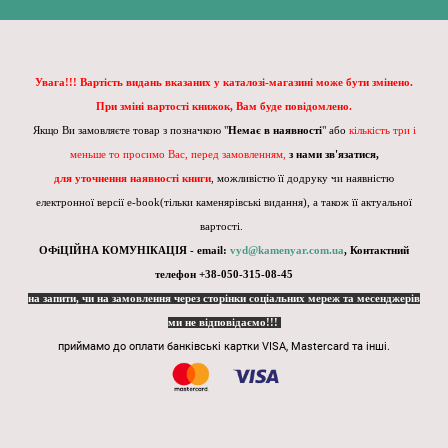
Увага!!! Вартість видань вказаних у каталозі-магазині може бути змінено.
При зміні вартості книжок, Вам буде повідомлено.
Якщо Ви замовляєте товар з позначкою "
Немає в наявності
" або
кількість три і
меньше то просимо Вас, перед замовленням,
з нами зв'язатися,
для уточнення наявності книги
, можливістю її додруку чи наявністю
електронної версії e-book(тільки каменярівські видання), а також її актуальної
вартості.
ОФіЦІЙНА КОМУНІКАЦІЯ - email:
vyd@kamenyar.com.ua
,
Контактний
телефон +38-050-315-08-45
на запити, чи на замовлення через сторінки соціальних мереж та месенджерів
ми не відповідаємо!!!
приймамо до оплати банківські картки VISA, Mastercard та інші.