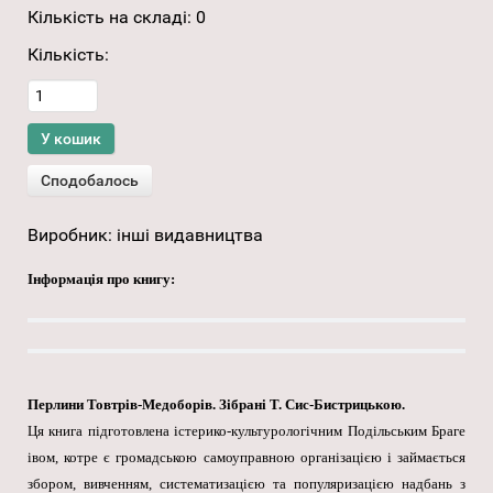
Кількість на складі:
0
Кількість:
Виробник:
інші видавництва
Інформація про книгу:
Перлини Товтрів-Медоборів. Зібрані Т. Сис-Бистрицькою.
Ця книга підготовлена істерико-культурологічним Подільським Браге
івом, котре є громадською самоуправною організацією і займається
збором, вивченням, систематизацією та популяризацією надбань з