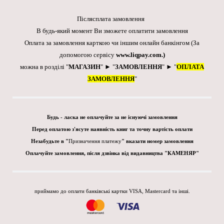
Післясплата замовлення
В будь-який момент Ви зможете оплатити замовлення
Оплата за замовлення карткою чи іншим онлайн банкінгом
(За
допомогою сервісу
www.liqpay.com
.)
можна в розділі "
МАГАЗИН
" ► "
ЗАМОВЛЕННЯ
" ► "
ОПЛАТА
ЗАМОВЛЕННЯ
"
Будь - ласка не оплачуйте за не існуючі замовлення
Перед оплатою з'ясуте наявність книг та точну вартість оплати
Незабудьте в "
Призначення платежу
" вказати номер замовлення
Оплачуйте замовлення, після дзвінка від видавництва "КАМЕНЯР"
приймамо до оплати банківські картки VISA, Mastercard та інші.