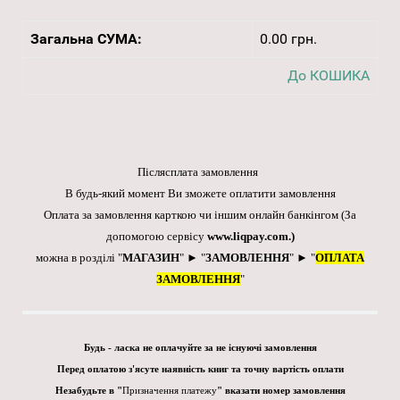
Загальна СУМА:
0.00 грн.
До КОШИКА
Післясплата замовлення
В будь-який момент Ви зможете оплатити замовлення
Оплата за замовлення карткою чи іншим онлайн банкінгом
(За
допомогою сервісу
www.liqpay.com
.)
можна в розділі "
МАГАЗИН
" ► "
ЗАМОВЛЕННЯ
" ► "
ОПЛАТА
ЗАМОВЛЕННЯ
"
Будь - ласка не оплачуйте за не існуючі замовлення
Перед оплатою з'ясуте наявність книг та точну вартість оплати
Незабудьте в "
Призначення платежу
" вказати номер замовлення