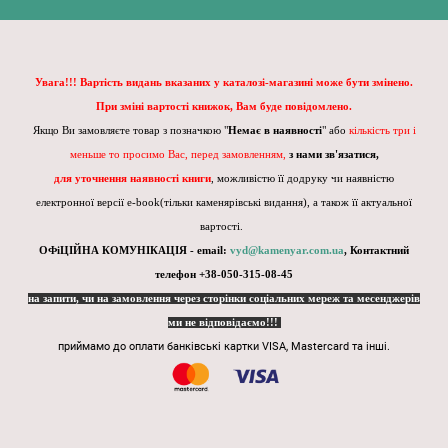
Увага!!! Вартість видань вказаних у каталозі-магазині може бути змінено.
При зміні вартості книжок, Вам буде повідомлено.
Якщо Ви замовляєте товар з позначкою "
Немає в наявності
" або
кількість три і
меньше то просимо Вас, перед замовленням,
з нами зв'язатися,
для уточнення наявності книги
, можливістю її додруку чи наявністю
електронної версії e-book(тільки каменярівські видання), а також її актуальної
вартості.
ОФіЦІЙНА КОМУНІКАЦІЯ - email:
vyd@kamenyar.com.ua
,
Контактний
телефон +38-050-315-08-45
на запити, чи на замовлення через сторінки соціальних мереж та месенджерів
ми не відповідаємо!!!
приймамо до оплати банківські картки VISA, Mastercard та інші.