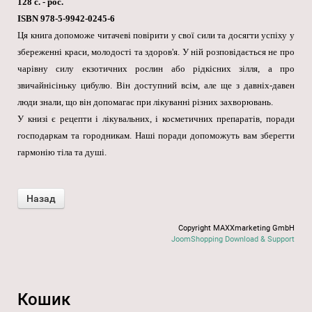
128 с. - рос.
ISBN 978-5-9942-0245-6
Ця книга допоможе читачеві повірити у свої сили та досягти успіху у
збереженні краси, молодості та здоров'я. У ній розповідається не про
чарівну силу екзотичних рослин або рідкісних зілля, а про
звичайнісіньку цибулю. Він доступний всім, але ще з давніх-давен
люди знали, що він допомагає при лікуванні різних захворювань.
У книзі є рецепти і лікувальних, і косметичних препаратів, поради
господаркам та городникам. Наші поради допоможуть вам зберегти
гармонію тіла та душі.
Copyright MAXXmarketing GmbH
JoomShopping Download & Support
Кошик