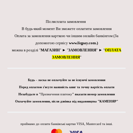
Післясплата замовлення
В будь-який момент Ви зможете оплатити замовлення
Оплата за замовлення карткою чи іншим онлайн банкінгом
(За
допомогою сервісу
www.liqpay.com
.)
можна в розділі "
МАГАЗИН
" ► "
ЗАМОВЛЕННЯ
" ► "
ОПЛАТА
ЗАМОВЛЕННЯ
"
Будь - ласка не оплачуйте за не існуючі замовлення
Перед оплатою з'ясуте наявність книг та точну вартість оплати
Незабудьте в "
Призначення платежу
" вказати номер замовлення
Оплачуйте замовлення, після дзвінка від видавництва "КАМЕНЯР"
приймамо до оплати банківські картки VISA, Mastercard та інші.