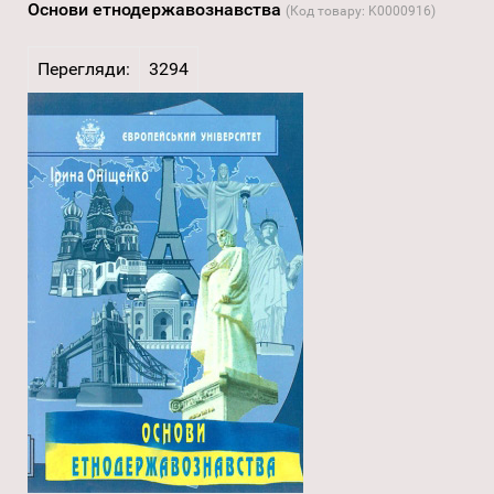
Основи етнодержавознавства
(Код товару:
K0000916
)
Перегляди:
3294