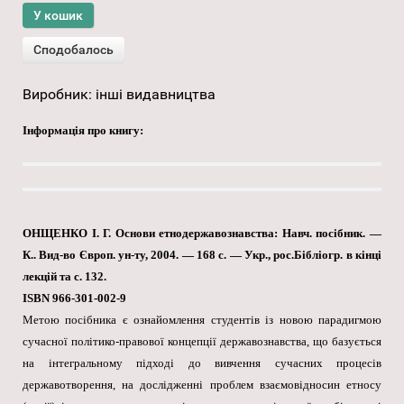
Виробник:
інші видавництва
Інформація про книгу:
ОНЩЕНКО І. Г. Основи етнодержавознавства: Навч. посібник. —
К.. Вид-во Європ. ун-ту, 2004. — 168 с. — Укр., рос.Бібліогр. в кінці
лекцій та с. 132.
ISBN 966-301-002-9
Метою посібника є ознайомлення студентів із новою парадигмою
сучасної політико-правової концепції державознавства, що базується
на інтегральному підході до вивчення сучасних процесів
державотворення, на дослідженні проблем взаємовідносин етносу