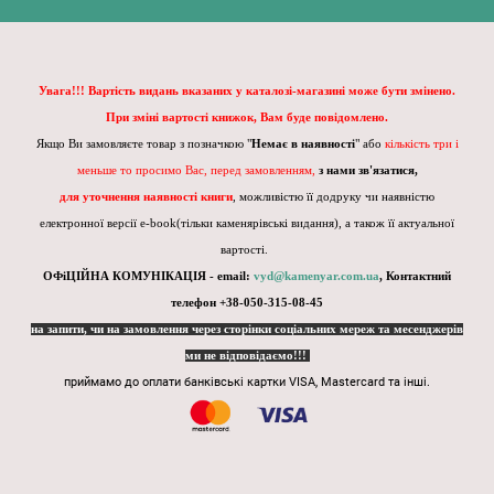
Увага!!! Вартість видань вказаних у каталозі-магазині може бути змінено.
При зміні вартості книжок, Вам буде повідомлено.
Якщо Ви замовляєте товар з позначкою "
Немає в наявності
" або
кількість три і
меньше то просимо Вас, перед замовленням,
з нами зв'язатися,
для уточнення наявності книги
, можливістю її додруку чи наявністю
електронної версії e-book(тільки каменярівські видання), а також її актуальної
вартості.
ОФіЦІЙНА КОМУНІКАЦІЯ - email:
vyd@kamenyar.com.ua
,
Контактний
телефон +38-050-315-08-45
на запити, чи на замовлення через сторінки соціальних мереж та месенджерів
ми не відповідаємо!!!
приймамо до оплати банківські картки VISA, Mastercard та інші.