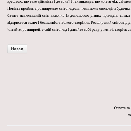
зрештою, що таке дійсність і де вона? І так виглядає, що життя між світ
Повість пройнята розширеним світоглядом, яким може оволодіти будь-яка 
бачить навколишній світ, включно із допомогою різних приладів, тіль
відкриється велич і безмежність Божого творіння. Розширений світогляд д
Читайте, розширюйте свій світогляд і давайте собі раду у житті, творіть св
Оплата за
м