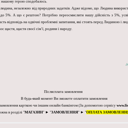
ами нашому герою сподобалось.
людина, незалежно від природних задатків. Адже відомо, що Людина використо
ки до 5%. А що є рештою? Потрібно переосмислити нашу дійсність з 5%, ус
асть відповідь на одвічні проблемні запитання, які стоять перед Людиною і лю
оє щастя, щастя своєї сім’ї, родини і народу.
J
Післясплата замовлення
В будь-який момент Ви зможете оплатити замовлення
 замовлення карткою чи іншим онлайн банкінгом
(За допомогою сервісу
www.li
ожна в розділі "
МАГАЗИН
" ► "
ЗАМОВЛЕННЯ
" ► "
ОПЛАТА ЗАМОВЛЕНН