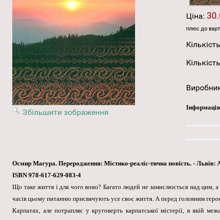
30.
Ціна:
плюс до варт
Кількість
Кількість
Виробни
Інформація
Збільшити зображення
Осмир Магура. Переродження: Містико-реаліс-тична повість. - Львів: Апр
ISBN 978-617-629-083-4
Що таке життя і для чого воно? Багато людей не замислюється над цим, а
часів цьому питанню присвячують усе своє життя. А перед головним героє
Карпатах, але потрапляє у круговерть карпатської містерії, в якій меж