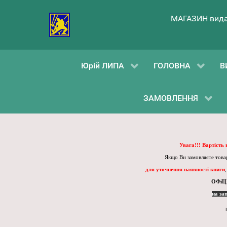
МАГАЗИН вида
Юрій ЛИПА
ГОЛОВНА
В
ЗАМОВЛЕННЯ
Увага!!! Вартість
Якщо Ви замовляєте товар
для уточнення наявності книги
ОФіЦ
на за