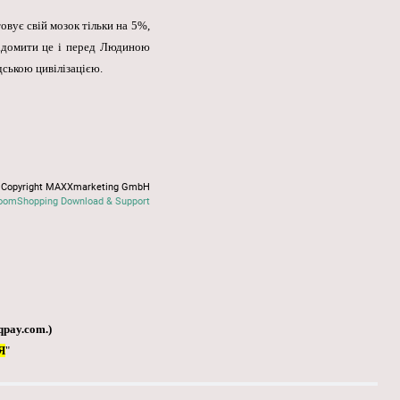
вує свій мозок тільки на 5%,
відомити це і перед Людиною
дською цивілізацією.
Copyright MAXXmarketing GmbH
oomShopping Download & Support
qpay.com
.)
Я
"