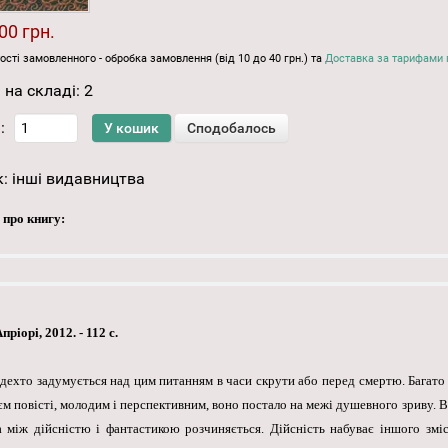
00 грн.
ості замовленного - обробка замовлення (від 10 до 40 грн.) та
Доставка за тарифами 
 на складі:
2
:
к:
інші видавництва
 про книгу:
іорі, 2012. - 112 с.
 дехто задумується над цим питанням в часи скрути або перед смертю. Багато
м повісті, молодим і перспективним, воно постало на межі душевного зриву. В
а між дійсністю і фантастикою розчиняється. Дійсність набуває іншого зміс