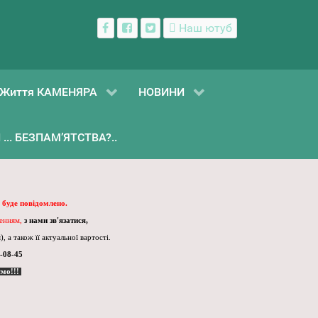
Наш ютуб
Життя КАМЕНЯРА
НОВИНИ
... БЕЗПАМ’ЯТСТВА?..
 буде повідомлено.
ленням,
з нами зв'язатися,
, а також її актуальної вартості.
-08-45
ємо!!!