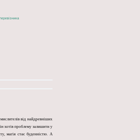
перевізника
 мислителів від найдревніших
ін хотів проблему залишити у
ту, магія стає буденністю. А