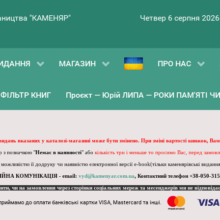
ництва "КАМЕНЯР"
Четвер 6 серпня 2026
ИДАННЯ
МАГАЗИН
ПРО НАС
ФІЛЬТР КНИГ
Проєкт — Юрій ЛИПА — РОКИ ПАМ'ЯТІ ЧИ 
 видань вказаних у каталозі-магазині може бути змінено. При зміні вартості книжок, Вам
 з позначкою "
Немає в наявності
" або
кількість три і меньше то просимо Вас, перед замов
, можливістю її додруку чи наявністю електронної версії e-book(тільки каменярівські видання)
ІЙНА КОМУНІКАЦІЯ - email:
vyd@kamenyar.com.ua
,
Контактний телефон +38-050-315
пити, чи на замовлення через сторінки соціальних мереж та месенджерів ми не відповіда
приймамо до оплати банківські картки VISA, Mastercard та інші.