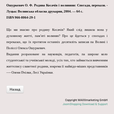
Ошуркевич О. Ф. Родина Косачів і волиняни: Спогади, перекази. -
Луцьк: Волинська обласна друкарня, 2004. — 64 с.
ISBN 966-8064-29-1
Що ми знаємо про родину Косачів? Який слід лишила вона у
духовному житті, пам’яті волинян? Про це йдеться у спогадах і
переказах, що їх протягом останніх десятиліть записав па Волині і
Поліссі Олекса Ошуркевич.
Видання розраховане на науковців, педагогів, па широке коло
студентської та учнівської молоді, усіх тих, хто займається вивченням
життєпису славетної родини, зокрема її найвідо-міших представників
—- Олени Пчілки, Лесі Українки.
Copyright MAXXmarketing GmbH
JoomShopping Download & Support