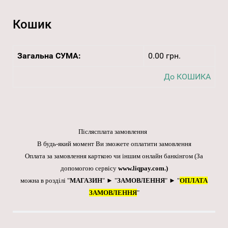
Кошик
Загальна СУМА:
0.00 грн.
До КОШИКА
Післясплата замовлення
В будь-який момент Ви зможете оплатити замовлення
Оплата за замовлення карткою чи іншим онлайн банкінгом
(За
допомогою сервісу
www.liqpay.com
.)
можна в розділі "
МАГАЗИН
" ► "
ЗАМОВЛЕННЯ
" ► "
ОПЛАТА
ЗАМОВЛЕННЯ
"