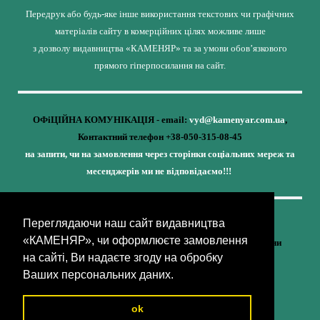
Передрук або будь-яке інше використання текстових чи графічних
матеріалів сайту в комерційних цілях можливе лише
з дозволу видавництва «КАМЕНЯР» та за умови обов’язкового
прямого гіперпосилання на сайт.
ОФіЦІЙНА КОМУНІКАЦІЯ - email:
vyd@kamenyar.com.ua
,
Контактний телефон +38-050-315-08-45
на запити, чи на замовлення через сторінки соціальних мереж та
месенджерів ми не відповідаємо!!!
Переглядаючи наш сайт видавництва
Кожне наше видання - це внесок у спротив,
«КАМЕНЯР», чи оформлюєте замовлення
у збереження ідентичності та неминучу перемогу України
на сайті, Ви надаєте згоду на обробку
(видавництво «КАМЕНЯР»)
Ваших персональних даних.
ok