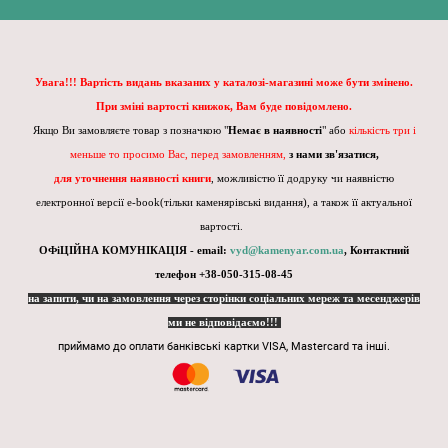
Увага!!! Вартість видань вказаних у каталозі-магазині може бути змінено.
При зміні вартості книжок, Вам буде повідомлено.
Якщо Ви замовляєте товар з позначкою "
Немає в наявності
" або
кількість три і
меньше то просимо Вас, перед замовленням,
з нами зв'язатися,
для уточнення наявності книги
, можливістю її додруку чи наявністю
електронної версії e-book(тільки каменярівські видання), а також її актуальної
вартості.
ОФіЦІЙНА КОМУНІКАЦІЯ - email:
vyd@kamenyar.com.ua
,
Контактний
телефон +38-050-315-08-45
на запити, чи на замовлення через сторінки соціальних мереж та месенджерів
ми не відповідаємо!!!
приймамо до оплати банківські картки VISA, Mastercard та інші.