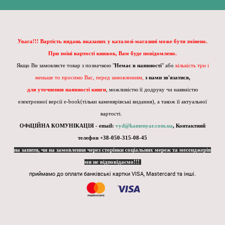
Увага!!! Вартість видань вказаних у каталозі-магазині може бути змінено.
При зміні вартості книжок, Вам буде повідомлено.
Якщо Ви замовляєте товар з позначкою "
Немає в наявності
" або
кількість три і
меньше то просимо Вас, перед замовленням,
з нами зв'язатися,
для уточнення наявності книги
, можливістю її додруку чи наявністю
електронної версії e-book(тільки каменярівські видання), а також її актуальної
вартості.
ОФіЦІЙНА КОМУНІКАЦІЯ - email:
vyd@kamenyar.com.ua
,
Контактний
телефон +38-050-315-08-45
на запити, чи на замовлення через сторінки соціальних мереж та месенджерів
ми не відповідаємо!!!
приймамо до оплати банківські картки VISA, Mastercard та інші.