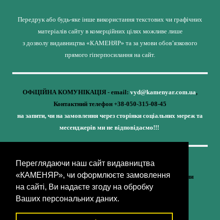
Передрук або будь-яке інше використання текстових чи графічних
матеріалів сайту в комерційних цілях можливе лише
з дозволу видавництва «КАМЕНЯР» та за умови обов’язкового
прямого гіперпосилання на сайт.
ОФіЦІЙНА КОМУНІКАЦІЯ - email:
vyd@kamenyar.com.ua
,
Контактний телефон +38-050-315-08-45
на запити, чи на замовлення через сторінки соціальних мереж та
месенджерів ми не відповідаємо!!!
Переглядаючи наш сайт видавництва
Кожне наше видання - це внесок у спротив,
«КАМЕНЯР», чи оформлюєте замовлення
у збереження ідентичності та неминучу перемогу України
на сайті, Ви надаєте згоду на обробку
(видавництво «КАМЕНЯР»)
Ваших персональних даних.