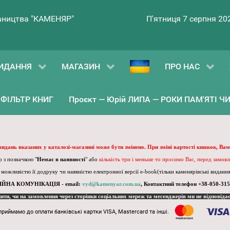
ництва "КАМЕНЯР"
П'ятниця 7 серпня 20
ИДАННЯ
МАГАЗИН
ПРО НАС
ФІЛЬТР КНИГ
Проєкт — Юрій ЛИПА — РОКИ ПАМ'ЯТІ ЧИ 
 видань вказаних у каталозі-магазині може бути змінено. При зміні вартості книжок, Вам
 з позначкою "
Немає в наявності
" або
кількість три і меньше то просимо Вас, перед замов
, можливістю її додруку чи наявністю електронної версії e-book(тільки каменярівські видання)
ІЙНА КОМУНІКАЦІЯ - email:
vyd@kamenyar.com.ua
,
Контактний телефон +38-050-315
пити, чи на замовлення через сторінки соціальних мереж та месенджерів ми не відповіда
приймамо до оплати банківські картки VISA, Mastercard та інші.