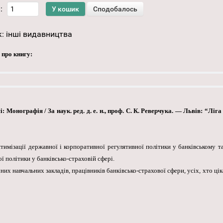
:
к:
інші видавництва
 про книгу:
 Монографія / За наук. ред. д. е. н., проф. С. К. Реверчука. — Львів: “Ліга
имізації державної і корпоративної регулятивної політики у банківському та
ї політики у банківсько-страховій сфері.
них навчальних закладів, працівників банківсько-страхової сфери, усіх, хто ц