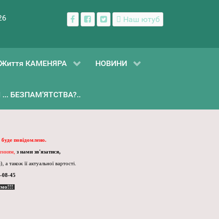
26
Наш ютуб
Життя КАМЕНЯРА
НОВИНИ
... БЕЗПАМ’ЯТСТВА?..
 буде повідомлено.
ленням,
з нами зв'язатися,
, а також її актуальної вартості.
-08-45
ємо!!!