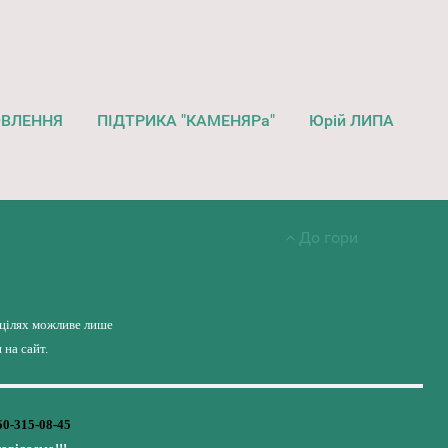
ОВЛЕННЯ
ПІДТРИКА "КАМЕНЯРа"
Юрій ЛИПА
До гори
 цілях можливе лише
на сайт.
50-315-08-45