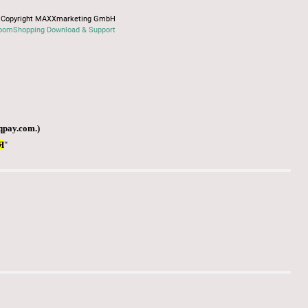
Copyright MAXXmarketing GmbH
oomShopping Download & Support
qpay.com
.)
Я
"