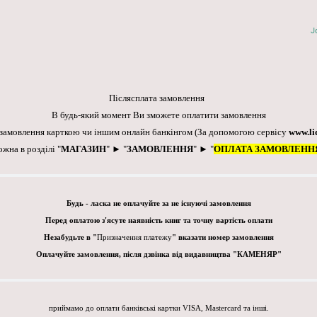
J
Післясплата замовлення
В будь-який момент Ви зможете оплатити замовлення
 замовлення карткою чи іншим онлайн банкінгом
(За допомогою сервісу
www.li
ожна в розділі "
МАГАЗИН
" ► "
ЗАМОВЛЕННЯ
" ► "
ОПЛАТА ЗАМОВЛЕНН
Будь - ласка не оплачуйте за не існуючі замовлення
Перед оплатою з'ясуте наявність книг та точну вартість оплати
Незабудьте в "
Призначення платежу
" вказати номер замовлення
Оплачуйте замовлення, після дзвінка від видавництва "КАМЕНЯР"
приймамо до оплати банківські картки VISA, Mastercard та інші.