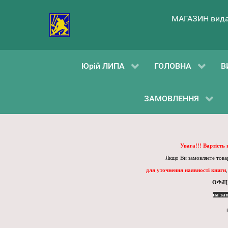
МАГАЗИН вида
Юрій ЛИПА
ГОЛОВНА
В
ЗАМОВЛЕННЯ
Увага!!! Вартість
Якщо Ви замовляєте товар
для уточнення наявності книги
ОФіЦ
на за