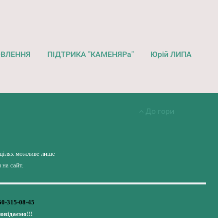
ОВЛЕННЯ
ПІДТРИКА "КАМЕНЯРа"
Юрій ЛИПА
До гори
 цілях можливе лише
на сайт.
50-315-08-45
повідаємо!!!