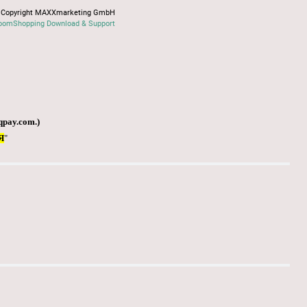
Copyright MAXXmarketing GmbH
oomShopping Download & Support
qpay.com
.)
Я
"