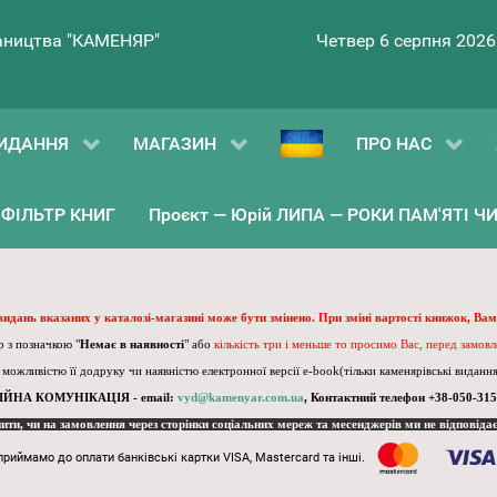
ництва "КАМЕНЯР"
Четвер 6 серпня 2026
ИДАННЯ
МАГАЗИН
ПРО НАС
ФІЛЬТР КНИГ
Проєкт — Юрій ЛИПА — РОКИ ПАМ'ЯТІ ЧИ 
 видань вказаних у каталозі-магазині може бути змінено. При зміні вартості книжок, Вам
 з позначкою "
Немає в наявності
" або
кількість три і меньше то просимо Вас, перед замов
, можливістю її додруку чи наявністю електронної версії e-book(тільки каменярівські видання)
ІЙНА КОМУНІКАЦІЯ - email:
vyd@kamenyar.com.ua
,
Контактний телефон +38-050-315
пити, чи на замовлення через сторінки соціальних мереж та месенджерів ми не відповіда
приймамо до оплати банківські картки VISA, Mastercard та інші.