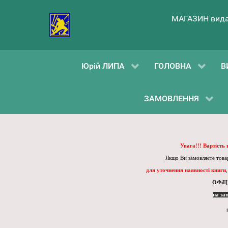
МАГАЗИН вида
Юрій ЛИПА
ГОЛОВНА
В
ЗАМОВЛЕННЯ
Увага!!! Вартість
Якщо Ви замовляєте товар
для уточнення наявності книги
ОФіЦ
на за