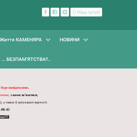
Наш ютуб
Життя КАМЕНЯРА
НОВИНИ
... БЕЗПАМ’ЯТСТВА?..
 буде повідомлено.
ленням,
з нами зв'язатися,
, а також її актуальної вартості.
-08-45
ємо!!!