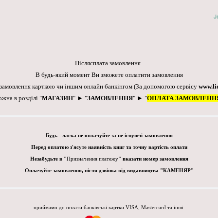
J
Післясплата замовлення
В будь-який момент Ви зможете оплатити замовлення
 замовлення карткою чи іншим онлайн банкінгом
(За допомогою сервісу
www.li
ожна в розділі "
МАГАЗИН
" ► "
ЗАМОВЛЕННЯ
" ► "
ОПЛАТА ЗАМОВЛЕНН
Будь - ласка не оплачуйте за не існуючі замовлення
Перед оплатою з'ясуте наявність книг та точну вартість оплати
Незабудьте в "
Призначення платежу
" вказати номер замовлення
Оплачуйте замовлення, після дзвінка від видавництва "КАМЕНЯР"
приймамо до оплати банківські картки VISA, Mastercard та інші.