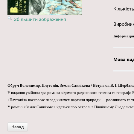
Кількість
Збільшити зображення
Виробни
Інформація
Мова ви
Обруч Володимир. Плутонія. Земля Саннікова / Вступ. ст. В. І. Щербакова;
У видання увійшли два романи відомого радянського геолога та географа В
«Плутонія» воскресає перед читачем картини природи — рослинного та тва
У романі «Земля Саннікова» йдеться про острові в Північному Льодовитому