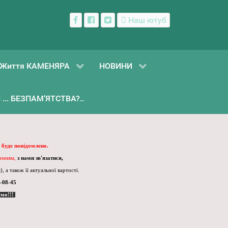
Наш ютуб
Життя КАМЕНЯРА
НОВИНИ
... БЕЗПАМ’ЯТСТВА?..
 буде повідомлено.
ленням,
з нами зв'язатися,
, а також її актуальної вартості.
-08-45
ємо!!!