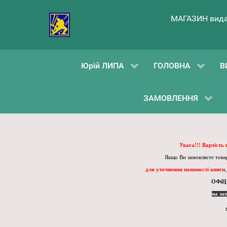
МАГАЗИН вида
Юрій ЛИПА
ГОЛОВНА
В
ЗАМОВЛЕННЯ
Увага!!! Вартість
Якщо Ви замовляєте товар
для уточнення наявності книги
ОФіЦ
на за