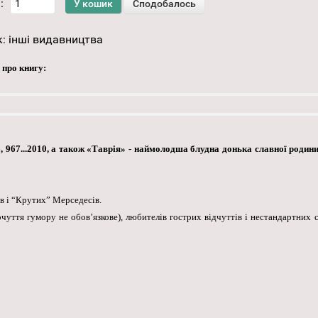
:
к:
інші видавництва
 про книгу:
967...2010, а також «Таврія» - наймолодша блудна донька славної родини
ів і “Крутих” Мерседесів.
ття гумору не обов’язкове), любителів гострих відчуттів і нестандартних сит