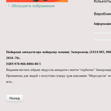
Кількість
Збільшити зображення
Виробни
Інформація
Найкращі анекдоти про найкращу машину Запорожець (ЗАЗА 965, 966, 
2010.-76с.
ISBN 978-966-8084-80-5
Видання містить зібрані звідусіль анекдоти з життя “горбатих” Запорожц
Призначена для людей з почуттям гумору (для власників “Мерседесів” почу
всіх...