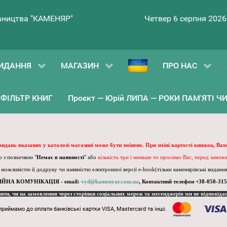
ництва "КАМЕНЯР"
Четвер 6 серпня 2026
ИДАННЯ
МАГАЗИН
ПРО НАС
ФІЛЬТР КНИГ
Проєкт — Юрій ЛИПА — РОКИ ПАМ'ЯТІ ЧИ 
 видань вказаних у каталозі-магазині може бути змінено. При зміні вартості книжок, Вам
 з позначкою "
Немає в наявності
" або
кількість три і меньше то просимо Вас, перед замов
, можливістю її додруку чи наявністю електронної версії e-book(тільки каменярівські видання)
ІЙНА КОМУНІКАЦІЯ - email:
vyd@kamenyar.com.ua
,
Контактний телефон +38-050-315
пити, чи на замовлення через сторінки соціальних мереж та месенджерів ми не відповіда
приймамо до оплати банківські картки VISA, Mastercard та інші.