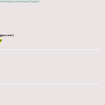
oomShopping Download & Support
qpay.com
.)
Я
"