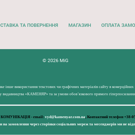
СТАВКА ТА ПОВЕРНЕННЯ
МАГАЗИН
ОПЛАТА ЗАМ
© 2026 MiG
яке інше використання текстових чи графічних матеріалів сайту в комерційних
лу видавництва «КАМЕНЯР» та за умови обов’язкового прямого гіперпосилання 
КОМУНІКАЦІЯ - email:
vyd@kamenyar.com.ua
,
Контактний телефон +38-0
чи на замовлення через сторінки соціальних мереж та месенджерів ми не від