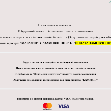
J
Післясплата замовлення
В будь-який момент Ви зможете оплатити замовлення
 замовлення карткою чи іншим онлайн банкінгом
(За допомогою сервісу
www.li
ожна в розділі "
МАГАЗИН
" ► "
ЗАМОВЛЕННЯ
" ► "
ОПЛАТА ЗАМОВЛЕНН
Будь - ласка не оплачуйте за не існуючі замовлення
Перед оплатою з'ясуте наявність книг та точну вартість оплати
Незабудьте в "
Призначення платежу
" вказати номер замовлення
Оплачуйте замовлення, після дзвінка від видавництва "КАМЕНЯР"
приймамо до оплати банківські картки VISA, Mastercard та інші.