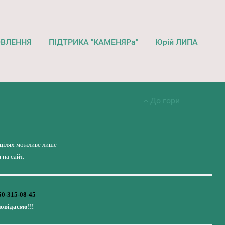
ОВЛЕННЯ
ПІДТРИКА "КАМЕНЯРа"
Юрій ЛИПА
До гори
 цілях можливе лише
на сайт.
50-315-08-45
повідаємо!!!