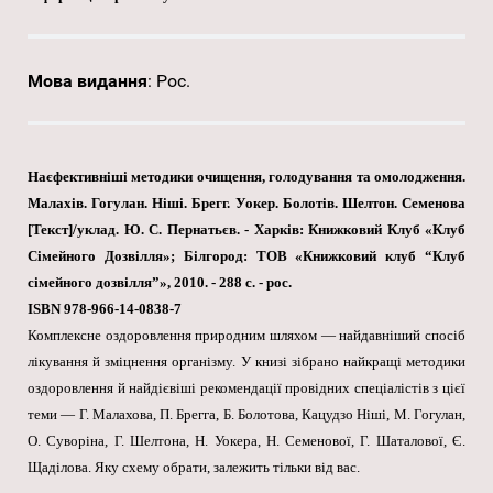
Мова видання
:
Рос.
Наєфективніші методики очищення, голодування та омолодження.
Малахів. Гогулан. Ніші. Брегг. Уокер. Болотів. Шелтон. Семенова
[Текст]/уклад. Ю. С. Пернатьєв. - Харків: Книжковий Клуб «Клуб
Сімейного Дозвілля»; Білгород: ТОВ «Книжковий клуб “Клуб
сімейного дозвілля”», 2010. - 288 с. - рос.
ISBN 978-966-14-0838-7
Комплексне оздоровлення природним шляхом — найдавніший спосіб
лікування й зміцнення організму. У книзі зібрано найкращі методики
оздоровлення й найдієвіші рекомендації провідних спеціалістів з цієї
теми — Г. Малахова, П. Брегга, Б. Болотова, Кацудзо Ніші, М. Гогулан,
О. Суворіна, Г. Шелтона, Н. Уокера, Н. Семенової, Г. Шаталової, Є.
Щаділова. Яку схему обрати, залежить тільки від вас.