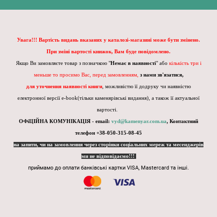
Увага!!! Вартість видань вказаних у каталозі-магазині може бути змінено.
При зміні вартості книжок, Вам буде повідомлено.
Якщо Ви замовляєте товар з позначкою "
Немає в наявності
" або
кількість три і
меньше то просимо Вас, перед замовленням,
з нами зв'язатися,
для уточнення наявності книги
, можливістю її додруку чи наявністю
електронної версії e-book(тільки каменярівські видання), а також її актуальної
вартості.
ОФіЦІЙНА КОМУНІКАЦІЯ - email:
vyd@kamenyar.com.ua
,
Контактний
телефон +38-050-315-08-45
на запити, чи на замовлення через сторінки соціальних мереж та месенджерів
ми не відповідаємо!!!
приймамо до оплати банківські картки VISA, Mastercard та інші.