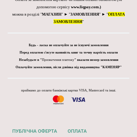
допомогою сервісу
www.liqpay.com
.)
можна в розділі "
МАГАЗИН
" ► "
ЗАМОВЛЕННЯ
" ► "
ОПЛАТА
ЗАМОВЛЕННЯ
"
Будь - ласка не оплачуйте за не існуючі замовлення
Перед оплатою з'ясуте наявність книг та точну вартість оплати
Незабудьте в "
Призначення платежу
" вказати номер замовлення
Оплачуйте замовлення, після дзвінка від видавництва "КАМЕНЯР"
приймамо до оплати банківські картки VISA, Mastercard та інші.
ПУБЛІЧНА ОФЕРТА
ОПЛАТА