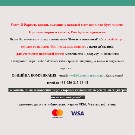
Увага!!! Вартість видань вказаних у каталозі-магазині може бути змінено.
При зміні вартості книжок, Вам буде повідомлено.
Якщо Ви замовляєте товар з позначкою "
Немає в наявності
" або
кількість три і
меньше то просимо Вас, перед замовленням,
з нами зв'язатися,
для уточнення наявності книги
, можливістю її додруку чи наявністю
електронної версії e-book(тільки каменярівські видання), а також її актуальної
вартості.
ОФіЦІЙНА КОМУНІКАЦІЯ - email:
vyd@kamenyar.com.ua
,
Контактний
телефон +38-050-315-08-45
на запити, чи на замовлення через сторінки соціальних мереж та месенджерів
ми не відповідаємо!!!
приймамо до оплати банківські картки VISA, Mastercard та інші.