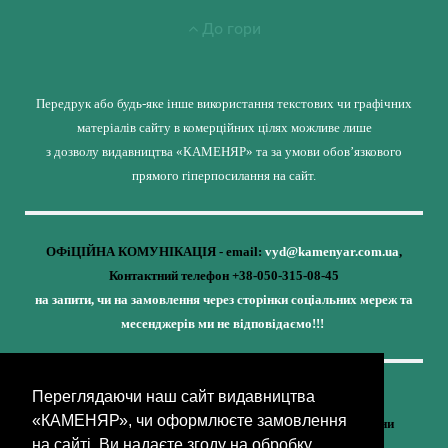
До гори
Передрук або будь-яке інше використання текстових чи графічних
матеріалів сайту в комерційних цілях можливе лише
з дозволу видавництва «КАМЕНЯР» та за умови обов’язкового
прямого гіперпосилання на сайт.
ОФіЦІЙНА КОМУНІКАЦІЯ - email:
vyd@kamenyar.com.ua
,
Контактний телефон +38-050-315-08-45
на запити, чи на замовлення через сторінки соціальних мереж та
месенджерів ми не відповідаємо!!!
Переглядаючи наш сайт видавництва
Кожне наше видання - це внесок у спротив,
«КАМЕНЯР», чи оформлюєте замовлення
у збереження ідентичності та неминучу перемогу України
на сайті, Ви надаєте згоду на обробку
(видавництво «КАМЕНЯР»)