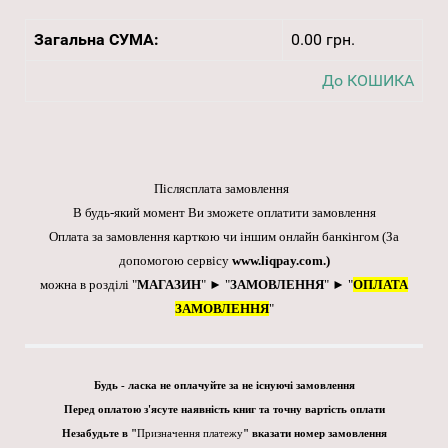
Загальна СУМА:
0.00 грн.
До КОШИКА
Післясплата замовлення
В будь-який момент Ви зможете оплатити замовлення
Оплата за замовлення карткою чи іншим онлайн банкінгом
(За
допомогою сервісу
www.liqpay.com
.)
можна в розділі "
МАГАЗИН
" ► "
ЗАМОВЛЕННЯ
" ► "
ОПЛАТА
ЗАМОВЛЕННЯ
"
Будь - ласка не оплачуйте за не існуючі замовлення
Перед оплатою з'ясуте наявність книг та точну вартість оплати
Незабудьте в "
Призначення платежу
" вказати номер замовлення