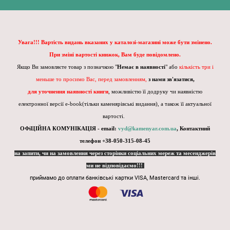
Увага!!! Вартість видань вказаних у каталозі-магазині може бути змінено.
При зміні вартості книжок, Вам буде повідомлено.
Якщо Ви замовляєте товар з позначкою "
Немає в наявності
" або
кількість три і
меньше то просимо Вас, перед замовленням,
з нами зв'язатися,
для уточнення наявності книги
, можливістю її додруку чи наявністю
електронної версії e-book(тільки каменярівські видання), а також її актуальної
вартості.
ОФіЦІЙНА КОМУНІКАЦІЯ - email:
vyd@kamenyar.com.ua
,
Контактний
телефон +38-050-315-08-45
на запити, чи на замовлення через сторінки соціальних мереж та месенджерів
ми не відповідаємо!!!
приймамо до оплати банківські картки VISA, Mastercard та інші.