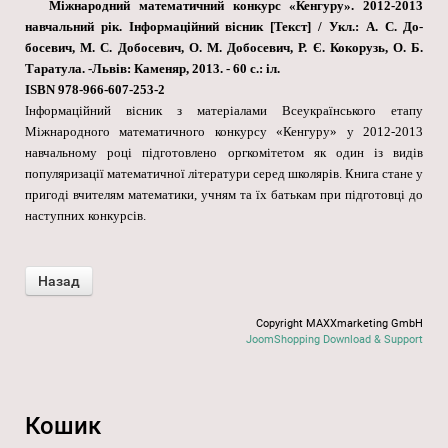
Міжнародний математичний конкурс «Кенгуру». 2012-2013
навчальний рік. Інформаційний вісник [Текст] / Укл.: А. С. До-
босевич, М. С. Добосевич, О. М. Добосевич, Р. Є. Кокорузь, О. Б.
Таратула. -Львів: Каменяр, 2013. - 60 с.: іл.
ISBN 978-966-607-253-2
Інформаційний вісник з матеріалами Всеукраїнського етапу
Міжнародного математичного конкурсу «Кенгуру» у 2012-2013
навчальному році підготовлено оргкомітетом як один із видів
популяризації математичної літератури серед школярів. Книга стане у
пригоді вчителям математики, учням та їх батькам при підготовці до
наступних конкурсів.
Copyright MAXXmarketing GmbH
JoomShopping Download & Support
Кошик