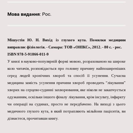
Мова видання
:
Рос.
Мішустін Ю. Н. Вихід із глухого кута. Помилки медицини
виправляє фізіологія. - Самара: ТОВ «ОНІКС», 2012. - 80 с. - рос.
ISBN 978-5-91866-011-9
У книзі в науково-популярній формі мовою, розрахованою на широке
коло читачів, розповідається про головну причину найпоширеніших
серед людей хронічних хвороб та спосіб її усунення. Сучасна
медицина замість усунення причини хвороб проводить “лікування”
хворих на серцево-судинні захворювання, яке ніколи не закапчується
одужанням, оскільки іншого фіналу лікування, крім інсульту, інфаркту
чи операції на судинах, просто не передбачено. На виході з цього
медичного глухого кута, в який потрапляють мільйони пацієнтів, ви
дізнаєтеся, прочитавши книгу.