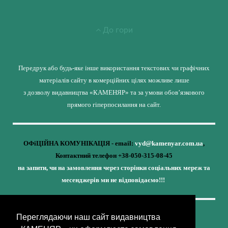
До гори
Передрук або будь-яке інше використання текстових чи графічних
матеріалів сайту в комерційних цілях можливе лише
з дозволу видавництва «КАМЕНЯР» та за умови обов’язкового
прямого гіперпосилання на сайт.
ОФіЦІЙНА КОМУНІКАЦІЯ - email:
vyd@kamenyar.com.ua
,
Контактний телефон +38-050-315-08-45
на запити, чи на замовлення через сторінки соціальних мереж та
месенджерів ми не відповідаємо!!!
Переглядаючи наш сайт видавництва
Кожне наше видання - це внесок у спротив,