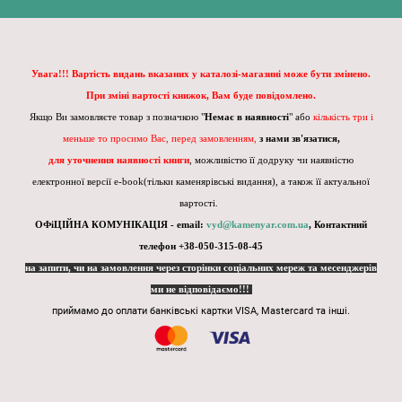
Увага!!! Вартість видань вказаних у каталозі-магазині може бути змінено.
При зміні вартості книжок, Вам буде повідомлено.
Якщо Ви замовляєте товар з позначкою "
Немає в наявності
" або
кількість три і
меньше то просимо Вас, перед замовленням,
з нами зв'язатися,
для уточнення наявності книги
, можливістю її додруку чи наявністю
електронної версії e-book(тільки каменярівські видання), а також її актуальної
вартості.
ОФіЦІЙНА КОМУНІКАЦІЯ - email:
vyd@kamenyar.com.ua
,
Контактний
телефон +38-050-315-08-45
на запити, чи на замовлення через сторінки соціальних мереж та месенджерів
ми не відповідаємо!!!
приймамо до оплати банківські картки VISA, Mastercard та інші.