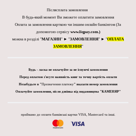
Післясплата замовлення
В будь-який момент Ви зможете оплатити замовлення
Оплата за замовлення карткою чи іншим онлайн банкінгом
(За
допомогою сервісу
www.liqpay.com
.)
можна в розділі "
МАГАЗИН
" ► "
ЗАМОВЛЕННЯ
" ► "
ОПЛАТА
ЗАМОВЛЕННЯ
"
Будь - ласка не оплачуйте за не існуючі замовлення
Перед оплатою з'ясуте наявність книг та точну вартість оплати
Незабудьте в "
Призначення платежу
" вказати номер замовлення
Оплачуйте замовлення, після дзвінка від видавництва "КАМЕНЯР"
приймамо до оплати банківські картки VISA, Mastercard та інші.