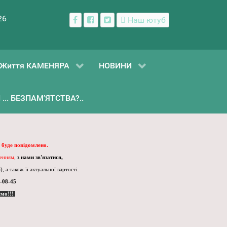
26
Наш ютуб
Життя КАМЕНЯРА
НОВИНИ
... БЕЗПАМ’ЯТСТВА?..
 буде повідомлено.
ленням,
з нами зв'язатися,
, а також її актуальної вартості.
-08-45
ємо!!!