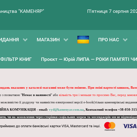
ництва "КАМЕНЯР"
П'ятниця 7 серпня 20
ИДАННЯ
МАГАЗИН
ПРО НАС
ФІЛЬТР КНИГ
Проєкт — Юрій ЛИПА — РОКИ ПАМ'ЯТІ ЧИ 
 видань вказаних у каталозі-магазині може бути змінено. При зміні вартості книжок, Вам
 з позначкою "
Немає в наявності
" або
кількість три і меньше то просимо Вас, перед замов
, можливістю її додруку чи наявністю електронної версії e-book(тільки каменярівські видання)
ІЙНА КОМУНІКАЦІЯ - email:
vyd@kamenyar.com.ua
,
Контактний телефон +38-050-315
пити, чи на замовлення через сторінки соціальних мереж та месенджерів ми не відповіда
приймамо до оплати банківські картки VISA, Mastercard та інші.