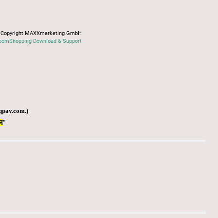
Copyright MAXXmarketing GmbH
oomShopping Download & Support
qpay.com
.)
Я
"