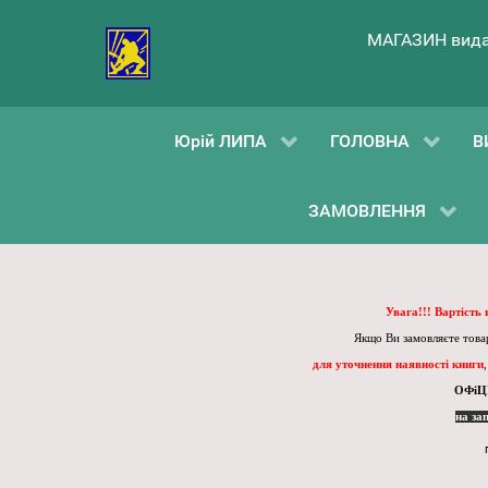
МАГАЗИН вида
Юрій ЛИПА
ГОЛОВНА
В
ЗАМОВЛЕННЯ
Увага!!! Вартість
Якщо Ви замовляєте товар
для уточнення наявності книги
ОФіЦ
на за