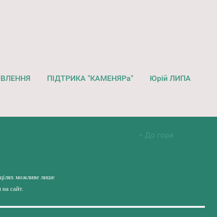
ОВЛЕННЯ
ПІДТРИКА "КАМЕНЯРа"
Юрій ЛИПА
До гори
 цілях можливе лише
на сайт.