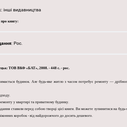
к:
інші видавництва
 про книгу:
дання
:
Рос.
цьк: ТОВ ВКФ «БАТ», 2008. - 448 с. - рос.
римається будинок. Але будь-яке житло з часом потребує ремонту — дрібног
дходу.
ремонту у квартирі та приватному будинку.
дання ставили перед собою творці цієї книги. Ви можете зупинитися на будь-
 віконних коробок - від найдорожчого до досить дешевого.