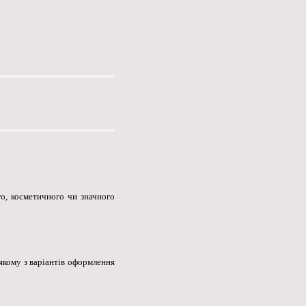
о, косметичного чи значного
якому з варіантів оформлення