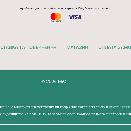
приймамо до оплати банківські картки VISA, Mastercard та інші.
СТАВКА ТА ПОВЕРНЕННЯ
МАГАЗИН
ОПЛАТА ЗАМ
© 2026 MiG
яке інше використання текстових чи графічних матеріалів сайту в комерційних
лу видавництва «КАМЕНЯР» та за умови обов’язкового прямого гіперпосилання 