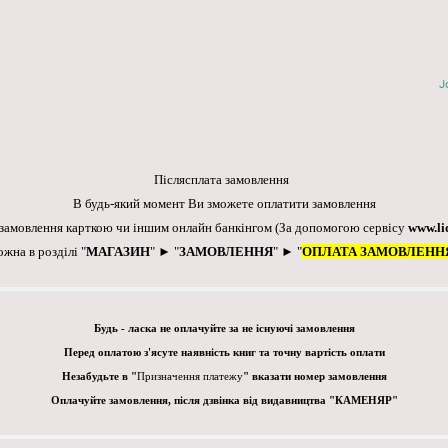
J
Післясплата замовлення
В будь-який момент Ви зможете оплатити замовлення
 замовлення карткою чи іншим онлайн банкінгом
(За допомогою сервісу
www.li
ожна в розділі "
МАГАЗИН
" ► "
ЗАМОВЛЕННЯ
" ► "
ОПЛАТА ЗАМОВЛЕНН
Будь - ласка не оплачуйте за не існуючі замовлення
Перед оплатою з'ясуте наявність книг та точну вартість оплати
Незабудьте в "
Призначення платежу
" вказати номер замовлення
Оплачуйте замовлення, після дзвінка від видавництва "КАМЕНЯР"