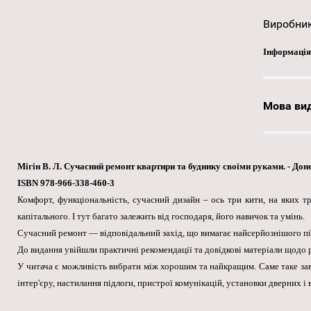
Виробни
Інформація
Мова ви
Мігін В. Л. Сучасний ремонт квартири та будинку своїми руками. - Доне
ISBN 978-966-338-460-3
Комфорт, функціональність, сучасний дизайн – ось три кити, на яких т
капітального. І тут багато залежить від господаря, його навичок та умінь.
Сучасний ремонт — відповідальний захід, що вимагає найсерйознішого пі
До видання увійшли практичні рекомендації та довідкові матеріали щодо 
У читача є можливість вибрати між хорошим та найкращим. Саме таке зав
інтер'єру, настилання підлоги, пристрої комунікацій, установки дверних і