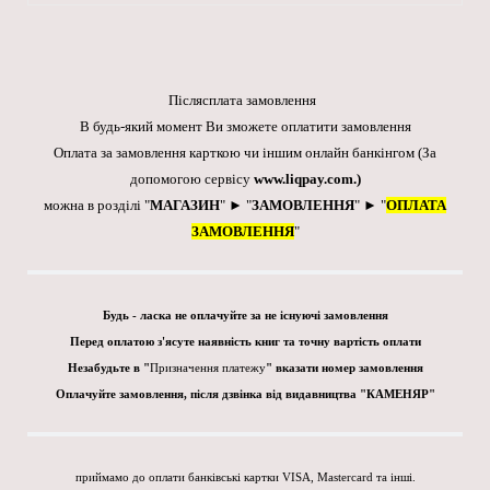
Післясплата замовлення
В будь-який момент Ви зможете оплатити замовлення
Оплата за замовлення карткою чи іншим онлайн банкінгом
(За
допомогою сервісу
www.liqpay.com
.)
можна в розділі "
МАГАЗИН
" ► "
ЗАМОВЛЕННЯ
" ► "
ОПЛАТА
ЗАМОВЛЕННЯ
"
Будь - ласка не оплачуйте за не існуючі замовлення
Перед оплатою з'ясуте наявність книг та точну вартість оплати
Незабудьте в "
Призначення платежу
" вказати номер замовлення
Оплачуйте замовлення, після дзвінка від видавництва "КАМЕНЯР"
приймамо до оплати банківські картки VISA, Mastercard та інші.