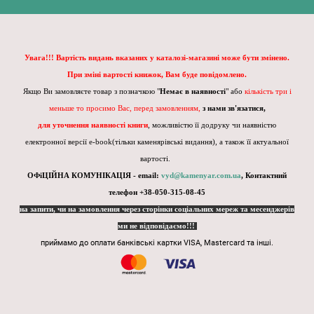
Увага!!! Вартість видань вказаних у каталозі-магазині може бути змінено.
При зміні вартості книжок, Вам буде повідомлено.
Якщо Ви замовляєте товар з позначкою "
Немає в наявності
" або
кількість три і
меньше то просимо Вас, перед замовленням,
з нами зв'язатися,
для уточнення наявності книги
, можливістю її додруку чи наявністю
електронної версії e-book(тільки каменярівські видання), а також її актуальної
вартості.
ОФіЦІЙНА КОМУНІКАЦІЯ - email:
vyd@kamenyar.com.ua
,
Контактний
телефон +38-050-315-08-45
на запити, чи на замовлення через сторінки соціальних мереж та месенджерів
ми не відповідаємо!!!
приймамо до оплати банківські картки VISA, Mastercard та інші.