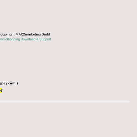
Copyright MAXXmarketing GmbH
oomShopping Download & Support
qpay.com
.)
Я
"