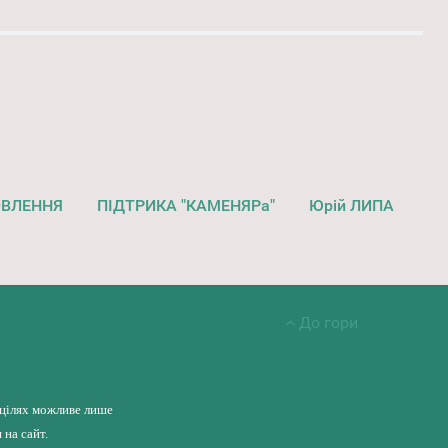
ОВЛЕННЯ
ПІДТРИКА "КАМЕНЯРа"
Юрій ЛИПА
До гори
 цілях можливе лише
на сайт.