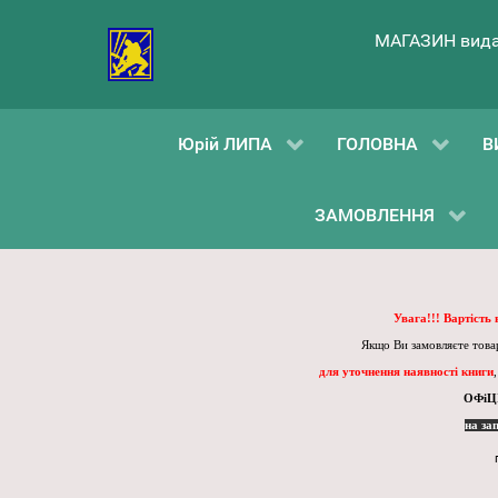
МАГАЗИН вида
Юрій ЛИПА
ГОЛОВНА
В
ЗАМОВЛЕННЯ
Увага!!! Вартість
Якщо Ви замовляєте товар
для уточнення наявності книги
ОФіЦ
на за