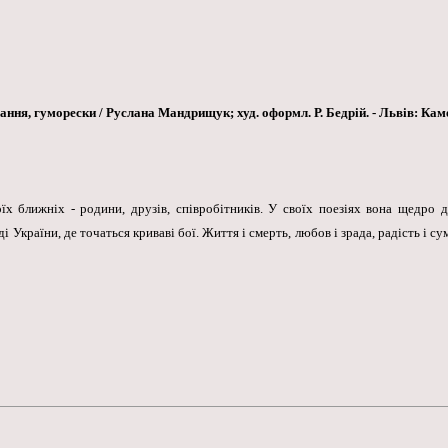
ня, гуморески / Руслана Мандрищук; худ. оформл. Р. Бедрій. - Львів: Каменяр
оїх ближніх - родини, друзів, співробітників. У своїх поезіях вона щедро 
 України, де точаться криваві бої. Життя і смерть, любов і зрада, радість і су