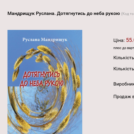
Мандрищук Руслана. Дотягнутись до неба рукою
(Код т
55.
Ціна:
плюс до варт
Кількість
Кількість
Виробни
Продаж в