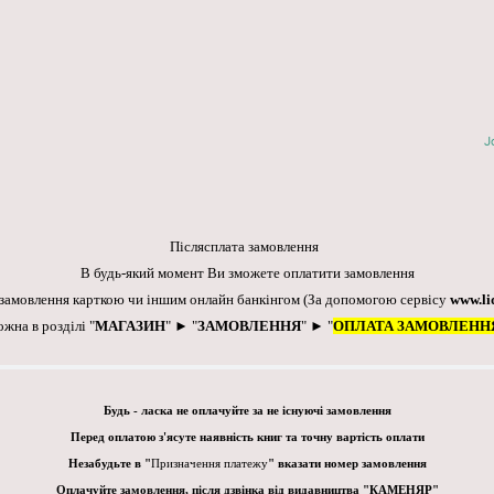
J
Післясплата замовлення
В будь-який момент Ви зможете оплатити замовлення
 замовлення карткою чи іншим онлайн банкінгом
(За допомогою сервісу
www.li
ожна в розділі "
МАГАЗИН
" ► "
ЗАМОВЛЕННЯ
" ► "
ОПЛАТА ЗАМОВЛЕНН
Будь - ласка не оплачуйте за не існуючі замовлення
Перед оплатою з'ясуте наявність книг та точну вартість оплати
Незабудьте в "
Призначення платежу
" вказати номер замовлення
Оплачуйте замовлення, після дзвінка від видавництва "КАМЕНЯР"