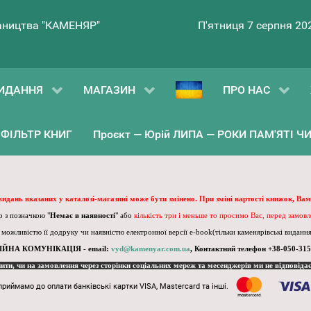
ництва "КАМЕНЯР"
П'ятниця 7 серпня 20
ИДАННЯ
МАГАЗИН
ПРО НАС
ФІЛЬТР КНИГ
Проєкт — Юрій ЛИПА — РОКИ ПАМ'ЯТІ ЧИ 
 видань вказаних у каталозі-магазині може бути змінено. При зміні вартості книжок, Вам
 з позначкою "
Немає в наявності
" або
кількість три і меньше то просимо Вас, перед замов
, можливістю її додруку чи наявністю електронної версії e-book(тільки каменярівські видання)
ІЙНА КОМУНІКАЦІЯ - email:
vyd@kamenyar.com.ua
,
Контактний телефон +38-050-315
пити, чи на замовлення через сторінки соціальних мереж та месенджерів ми не відповіда
приймамо до оплати банківські картки VISA, Mastercard та інші.