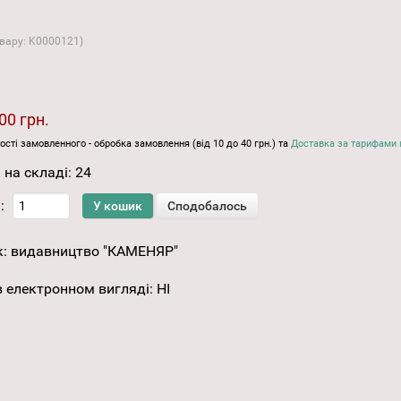
овару:
K0000121
)
00 грн.
ості замовленного - обробка замовлення (від 10 до 40 грн.) та
Доставка за тарифами 
 на складі:
24
:
к:
видавництво "КАМЕНЯР"
 електронном вигляді
:
НІ