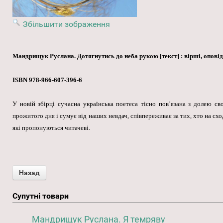
Збільшити зображення
Мандрищук Руслана. Дотягнутись до неба рукою [текст] : вірші, оповідан
ISBN 978-966-607-396-6
У новій збірці сучасна українська поетеса тісно пов’язана з долею св
прожитого дня і сумує від наших невдач, співпереживає за тих, хто на сході
які пропонуються читачеві.
Супутні товари
Мандрищук Руслана. Я темряву