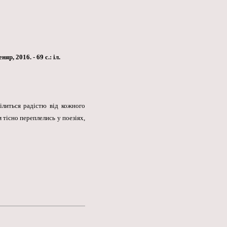
, 2016. - 69 с.: іл.
ділиться радістю від кожного
м тісно переплелись у поезіях,